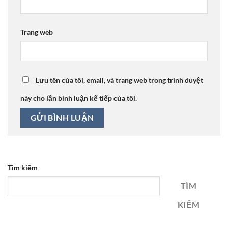
Trang web
Lưu tên của tôi, email, và trang web trong trình duyệt
này cho lần bình luận kế tiếp của tôi.
Tìm kiếm
TÌM
KIẾM