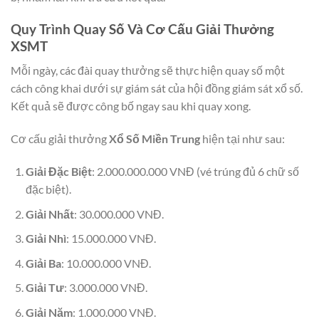
Quy Trình Quay Số Và Cơ Cấu Giải Thưởng
XSMT
Mỗi ngày, các đài quay thưởng sẽ thực hiện quay số một
cách công khai dưới sự giám sát của hội đồng giám sát xổ số.
Kết quả sẽ được công bố ngay sau khi quay xong.
Cơ cấu giải thưởng
Xổ Số Miền Trung
hiện tại như sau:
Giải Đặc Biệt
: 2.000.000.000 VNĐ (vé trúng đủ 6 chữ số
đặc biệt).
Giải Nhất
: 30.000.000 VNĐ.
Giải Nhì
: 15.000.000 VNĐ.
Giải Ba
: 10.000.000 VNĐ.
Giải Tư
: 3.000.000 VNĐ.
Giải Năm
: 1.000.000 VNĐ.