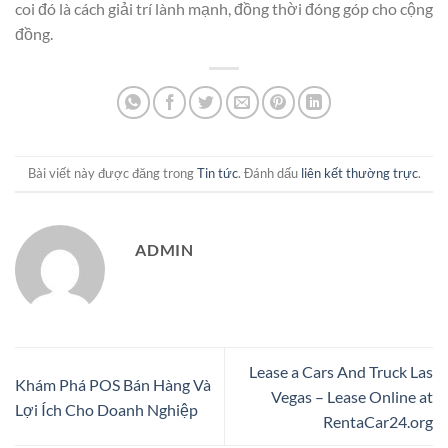
coi đó là cách giải trí lành mạnh, đồng thời đóng góp cho cộng
đồng.
Bài viết này được đăng trong
Tin tức
. Đánh dấu
liên kết thường trực
.
ADMIN
Lease a Cars And Truck Las
Khám Phá POS Bán Hàng Và
Vegas – Lease Online at
Lợi Ích Cho Doanh Nghiệp
RentaCar24.org