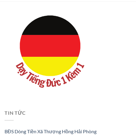
TIN TỨC
BĐS Dòng Tiền Xã Thượng Hồng Hải Phòng