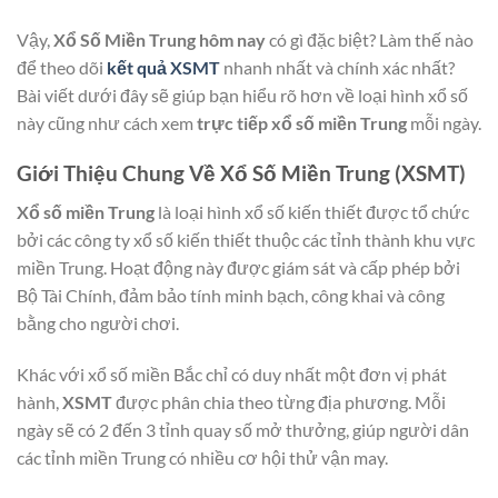
Vậy,
Xổ Số Miền Trung hôm nay
có gì đặc biệt? Làm thế nào
để theo dõi
kết quả XSMT
nhanh nhất và chính xác nhất?
Bài viết dưới đây sẽ giúp bạn hiểu rõ hơn về loại hình xổ số
này cũng như cách xem
trực tiếp xổ số miền Trung
mỗi ngày.
Giới Thiệu Chung Về Xổ Số Miền Trung (XSMT)
Xổ số miền Trung
là loại hình xổ số kiến thiết được tổ chức
bởi các công ty xổ số kiến thiết thuộc các tỉnh thành khu vực
miền Trung. Hoạt động này được giám sát và cấp phép bởi
Bộ Tài Chính, đảm bảo tính minh bạch, công khai và công
bằng cho người chơi.
Khác với xổ số miền Bắc chỉ có duy nhất một đơn vị phát
hành,
XSMT
được phân chia theo từng địa phương. Mỗi
ngày sẽ có 2 đến 3 tỉnh quay số mở thưởng, giúp người dân
các tỉnh miền Trung có nhiều cơ hội thử vận may.