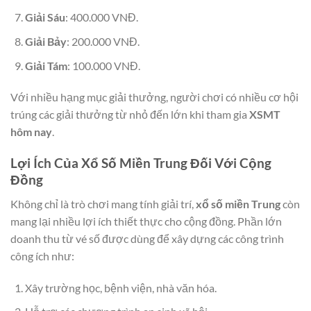
Giải Sáu
: 400.000 VNĐ.
Giải Bảy
: 200.000 VNĐ.
Giải Tám
: 100.000 VNĐ.
Với nhiều hạng mục giải thưởng, người chơi có nhiều cơ hội
trúng các giải thưởng từ nhỏ đến lớn khi tham gia
XSMT
hôm nay
.
Lợi Ích Của Xổ Số Miền Trung Đối Với Cộng
Đồng
Không chỉ là trò chơi mang tính giải trí,
xổ số miền Trung
còn
mang lại nhiều lợi ích thiết thực cho cộng đồng. Phần lớn
doanh thu từ vé số được dùng để xây dựng các công trình
công ích như:
Xây trường học, bệnh viện, nhà văn hóa.