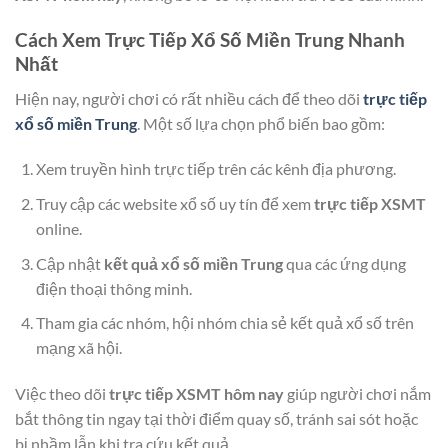
Cách Xem Trực Tiếp Xổ Số Miền Trung Nhanh
Nhất
Hiện nay, người chơi có rất nhiều cách để theo dõi
trực tiếp
xổ số miền Trung
. Một số lựa chọn phổ biến bao gồm:
Xem truyền hình trực tiếp trên các kênh địa phương.
Truy cập các website xổ số uy tín để xem
trực tiếp XSMT
online.
Cập nhật
kết quả xổ số miền Trung
qua các ứng dụng
điện thoại thông minh.
Tham gia các nhóm, hội nhóm chia sẻ kết quả xổ số trên
mạng xã hội.
Việc theo dõi
trực tiếp XSMT hôm nay
giúp người chơi nắm
bắt thông tin ngay tại thời điểm quay số, tránh sai sót hoặc
bị nhầm lẫn khi tra cứu kết quả.