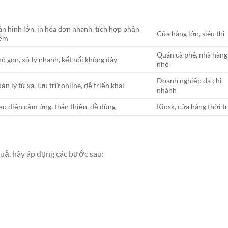
n hình lớn, in hóa đơn nhanh, tích hợp phần
Cửa hàng lớn, siêu thị
ềm
Quán cà phê, nhà hàng
ỏ gọn, xử lý nhanh, kết nối không dây
nhỏ
Doanh nghiệp đa chi
ản lý từ xa, lưu trữ online, dễ triển khai
nhánh
ao diện cảm ứng, thân thiện, dễ dùng
Kiosk, cửa hàng thời t
uả, hãy áp dụng các bước sau: