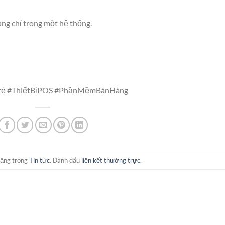
àng chỉ trong một hệ thống.
rẻ #ThiếtBịPOS #PhầnMềmBánHàng
đăng trong
Tin tức
. Đánh dấu
liên kết thường trực
.