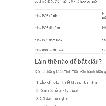
Loại máyĐặc điểm nổi bậtPhù hợp với mô
hình
Mà
Máy POS cố định
m
Máy POS di động
Nh
Máy POS đám mây
Qu
Máy tính bảng POS
Gi
Làm thế nào để bắt đầu?
Để hệ thống Máy Tính Tiền vận hành hiệu q
Lập kế hoạch thiết bị và phần mềm
Xem xét hỗ trợ kỹ thuật
Cài đặt thử nghiệm