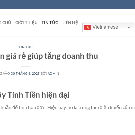
G CHỦ
GIỚI THIỆU
TIN TỨC
LIÊN HỆ
Vietnamese
TIN TỨC
n giá rẻ giúp tăng doanh thu
G VÀO
30 THÁNG 6, 2025
BỞI
ADMIN
y Tính Tiền hiện đại
huần để tính hóa đơn. Hiện nay, nó là trung tâm điều khiển của m