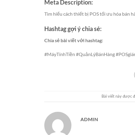
Meta Description:
Tìm hiểu cách thiết bị POS tối ưu hóa bán h
Hashtag gợi ý chia sẻ:
Chia sẻ bài viết với hashtag:
#MáyTínhTiền #QuảnLýBánHàng #POSgiá
Bài viết này được 
ADMIN