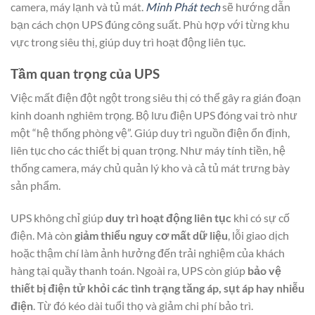
camera, máy lạnh và tủ mát.
Minh Phát tech
sẽ hướng dẫn
bạn cách chọn UPS đúng công suất. Phù hợp với từng khu
vực trong siêu thị, giúp duy trì hoạt động liên tục.
Tầm quan trọng của UPS
Việc mất điện đột ngột trong siêu thị có thể gây ra gián đoạn
kinh doanh nghiêm trọng. Bộ lưu điện UPS đóng vai trò như
một “hệ thống phòng vệ”. Giúp duy trì nguồn điện ổn định,
liên tục cho các thiết bị quan trọng. Như máy tính tiền, hệ
thống camera, máy chủ quản lý kho và cả tủ mát trưng bày
sản phẩm.
UPS không chỉ giúp
duy trì hoạt động liên tục
khi có sự cố
điện. Mà còn
giảm thiểu nguy cơ mất dữ liệu
, lỗi giao dịch
hoặc thậm chí làm ảnh hưởng đến trải nghiệm của khách
hàng tại quầy thanh toán. Ngoài ra, UPS còn giúp
bảo vệ
thiết bị điện tử khỏi các tình trạng tăng áp, sụt áp hay nhiễu
điện
. Từ đó kéo dài tuổi thọ và giảm chi phí bảo trì.