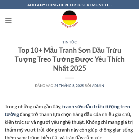
Bỏ
ADD ANYTHING HERE OR JUST REMOVE IT...
qua
nội
dung
TIN TỨC
Top 10+ Mẫu Tranh Sơn Dầu Trừu
Tượng Treo Tường Được Yêu Thích
Nhất 2025
ĐĂNG VÀO
24 THÁNG 8, 2025
BỞI
ADMIN
Trong những năm gần đây,
tranh sơn dầu trừu tượng treo
tường
đang trở thành lựa chọn hàng đầu của nhiều gia chủ,
kiến trúc sư và người yêu nghệ thuật. Không chỉ mang giá trị
thẩm mỹ vượt trội, dòng tranh này còn giúp không gian sống
thêm sang trọng, hiện đại và tràn đầy cảm xúc.