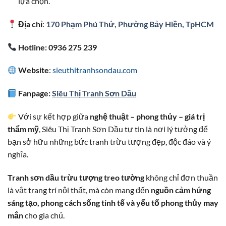
lựa chọn.
Địa chỉ
:
170 Phạm Phú Thứ, Phường Bảy Hiền, TpHCM
Hotline: 0936 275 239
Website
:
sieuthitranhsondau.com
Fanpage:
Siêu Thị Tranh Sơn Dầu
Với sự kết hợp giữa
nghệ thuật – phong thủy – giá trị
thẩm mỹ
, Siêu Thị Tranh Sơn Dầu tự tin là nơi lý tưởng để
bạn sở hữu những bức tranh trừu tượng đẹp, độc đáo và ý
nghĩa.
Tranh sơn dầu trừu tượng treo tường
không chỉ đơn thuần
là vật trang trí nội thất, mà còn mang đến
nguồn cảm hứng
sáng tạo, phong cách sống tinh tế và yếu tố phong thủy may
mắn
cho gia chủ.