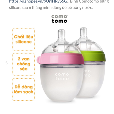
https://s.shopee.vn/9UrIHRy55G
). Bình Comotomo bằng
silicon, sau 6 tháng mình dùng để bé uống nước.