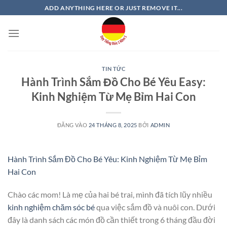
Bỏ
ADD ANYTHING HERE OR JUST REMOVE IT...
qua
nội
dung
TIN TỨC
Hành Trình Sắm Đồ Cho Bé Yêu Easy:
Kinh Nghiệm Từ Mẹ Bỉm Hai Con
ĐĂNG VÀO
24 THÁNG 8, 2025
BỞI
ADMIN
Hành Trình Sắm Đồ Cho Bé Yêu: Kinh Nghiệm Từ Mẹ Bỉm
Hai Con
Chào các mom! Là mẹ của hai bé trai, mình đã tích lũy nhiều
kinh nghiệm chăm sóc bé
qua việc sắm đồ và nuôi con. Dưới
đây là danh sách các món đồ cần thiết trong 6 tháng đầu đời