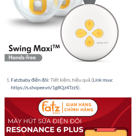
Fatzbaby điện đôi
: Tiết kiệm, hiệu quả (
Link mua:
https://s.shopee.vn/1g8Qz4TzzS
).