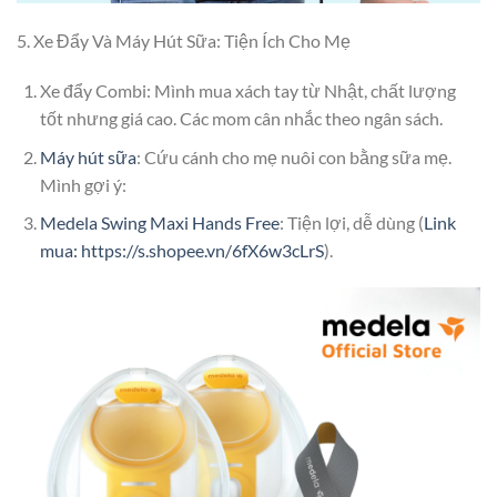
5. Xe Đẩy Và Máy Hút Sữa: Tiện Ích Cho Mẹ
Xe đẩy Combi: Mình mua xách tay từ Nhật, chất lượng
tốt nhưng giá cao. Các mom cân nhắc theo ngân sách.
Máy hút sữa
: Cứu cánh cho mẹ nuôi con bằng sữa mẹ.
Mình gợi ý:
Medela Swing Maxi Hands Free
: Tiện lợi, dễ dùng (
Link
mua: https://s.shopee.vn/6fX6w3cLrS
).