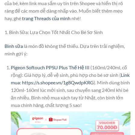
của bé, kèm link mua sắm uy tín trên Shopee và hiển thị rõ
ràng để các mom dễ dàng nhấp vào. Muốn biết thêm mẹo
hay, ghé
trang Threads của mình
nhé!
1. Bình Sữa: Lựa Chọn Tốt Nhất Cho Bé Sơ Sinh
Bình sữa
là món đồ không thể thiếu. Dựa trên trải nghiệm,
mình gợi ý:
Pigeon Softouch PPSU Plus Thế Hệ III
(160ml/240ml, cổ
rộng): Giá hợp lý, dễ vệ sinh, phù hợp cho bé sơ sinh (
Link
mua: https://s.shopee.vn/1g8QwdpKRG
). Mình dùng bình
120ml-160ml lúc mới sinh, sau chuyển sang 240ml khi bé
ăn nhiều. Bình nhỏ mua xách tay từ Nhật, còn bình lớn
mua chính hãng, chất lượng 5 sao!