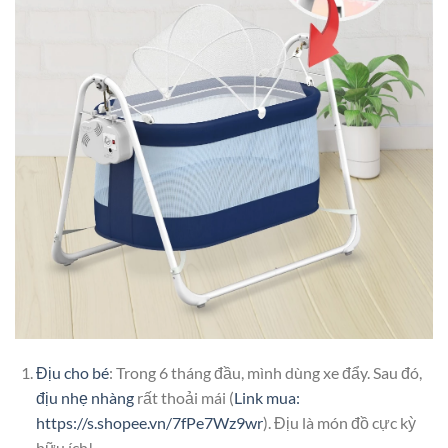
Địu cho bé
: Trong 6 tháng đầu, mình dùng xe đẩy. Sau đó,
địu nhẹ nhàng
rất thoải mái (
Link mua:
https://s.shopee.vn/7fPe7Wz9wr
). Địu là món đồ cực kỳ
hữu ích!