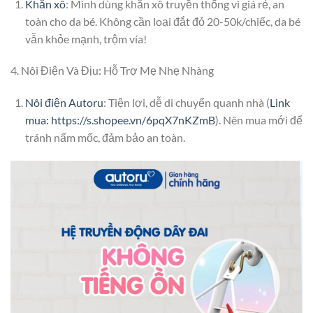
Khăn xô
: Mình dùng khăn xô truyền thống vì giá rẻ, an
toàn cho da bé. Không cần loại đắt đỏ 20-50k/chiếc, da bé
vẫn khỏe mạnh, trộm vía!
4. Nôi Điện Và Địu: Hỗ Trợ Mẹ Nhẹ Nhàng
Nôi điện Autoru
: Tiện lợi, dễ di chuyển quanh nhà (
Link
mua: https://s.shopee.vn/6pqX7nKZmB
). Nên mua mới để
tránh nấm mốc, đảm bảo an toàn.