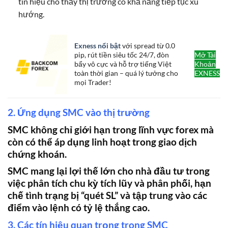
tín hiệu cho thấy thị trường có khả năng tiếp tục xu
hướng.
Exness nổi bật
với spread từ 0.0
pip, rút tiền siêu tốc 24/7, đòn
Mở Tài
bẩy vô cực và hỗ trợ tiếng Việt
Khoản
toàn thời gian – quá lý tưởng cho
EXNESS
mọi Trader!
2. Ứng dụng SMC vào thị trường
SMC không chỉ giới hạn trong lĩnh vực forex mà
còn có thể áp dụng linh hoạt trong giao dịch
chứng khoán.
SMC mang lại lợi thế lớn cho nhà đầu tư trong
việc phân tích chu kỳ tích lũy và phân phối, hạn
chế tình trạng bị “quét SL” và tập trung vào các
điểm vào lệnh có tỷ lệ thắng cao.
3. Các tín hiệu quan trọng trong SMC