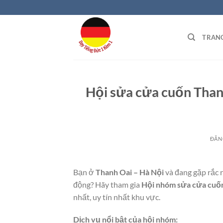
Bỏ
qua
nội
TRAN
dung
Hội sửa cửa cuốn Thanh 
ĐĂN
Bạn ở
Thanh Oai – Hà Nội
và đang gặp rắc 
động? Hãy tham gia
Hội nhóm sửa cửa cuố
nhất, uy tín nhất khu vực.
Dịch vụ nổi bật của hội nhóm: