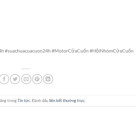
h #suachuacuacuon24h #MotorCửaCuốn #HộiNhómCửaCuốn
đăng trong
Tin tức
. Đánh dấu
liên kết thường trực
.