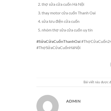
thợ sửa cửa cuốn Hà Nội
thay motor cửa cuốn Thanh Oai
sửa lưu điện cửa cuốn
nhóm thợ sửa cửa cuốn uy tín
#SửaCửaCuốnThanhOai
#ThợCửaCuốn24
#ThợSửaCửaCuốnHàNội
Bài viết này được 
ADMIN