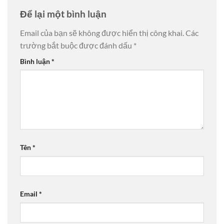
Để lại một bình luận
Email của bạn sẽ không được hiển thị công khai.
Các
trường bắt buộc được đánh dấu
*
Bình luận
*
Tên
*
Email
*