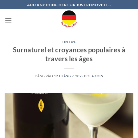
Bỏ
ADD ANYTHING HERE OR JUST REMOVE IT...
qua
nội
dung
TIN TỨC
Surnaturel et croyances populaires à
travers les âges
ĐĂNG VÀO
19 THÁNG 7, 2025
BỞI
ADMIN