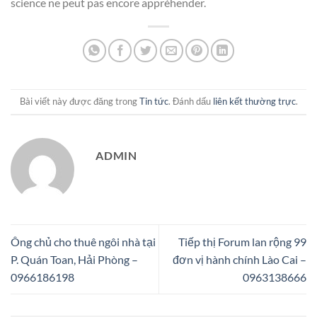
science ne peut pas encore appréhender.
Bài viết này được đăng trong
Tin tức
. Đánh dấu
liên kết thường trực
.
ADMIN
Ông chủ cho thuê ngôi nhà tại
Tiếp thị Forum lan rộng 99
P. Quán Toan, Hải Phòng –
đơn vị hành chính Lào Cai –
0966186198
0963138666