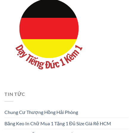
TIN TỨC
Chung Cư Thượng Hồng Hải Phòng
Băng Keo In Chữ Mua 1 Tặng 1 Đủ Size Giá Rẻ HCM