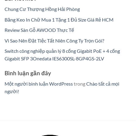
Chung Cư Thượng Hồng Hải Phòng
Băng Keo In Chữ Mua 1 Tặng 1 Đủ Size Giá Rẻ HCM
Review Sàn Gỗ AWOOD Thực Tế
Vì Sao Nên Đặt Tiệc Tất Niên Công Ty Trọn Gói?
Switch công nghiệp quản lý 8 cổng Gigabit PoE + 4 cổng
Gigabit SFP 3Onedata IES6300SL-8GP4GS-2LV
Bình luận gần đây
Một người bình luận WordPress
trong
Chào tất cả mọi
người!