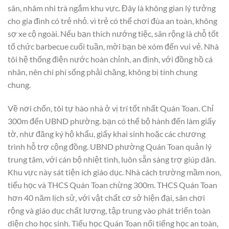
sân, nhâm nhi trà ngắm khu vực. Đây là không gian lý tưởng
cho gia đình có trẻ nhỏ. vì trẻ có thể chơi đùa an toàn, không
sợ xe cộ ngoài. Nếu bạn thích nướng tiệc, sân rộng là chỗ tốt
tổ chức barbecue cuối tuần, mời bạn bè xóm đến vui vẻ. Nhà
tôi hệ thống điện nước hoàn chỉnh, an định, với đồng hồ cá
nhân, nên chi phí sống phải chăng, không bị tính chung
chung.
Về nơi chốn, tôi tự hào nhà ở vị trí tốt nhất Quán Toan. Chỉ
300m đến UBND phường. bạn có thể bộ hành đến làm giấy
tờ, như đăng ký hộ khẩu, giấy khai sinh hoặc các chương
trình hỗ trợ cộng đồng. UBND phường Quán Toan quản lý
trung tâm, với cán bộ nhiệt tình, luôn sẵn sàng trợ giúp dân.
Khu vực này sát tiện ích giáo dục. Nhà cách trường mầm non,
tiểu học và THCS Quán Toan chừng 300m. THCS Quán Toan
hơn 40 năm lịch sử, với vật chất cơ sở hiện đại, sân chơi
rộng và giáo dục chất lượng, tập trung vào phát triển toàn
diện cho học sinh. Tiếu học Quán Toan nổi tiếng học an toàn,