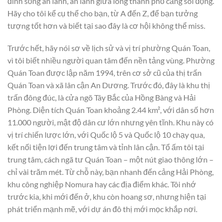
đình sống an lành, an lành giữa lòng thành phố cảng sôi động.
Hãy cho tôi kể cụ thể cho bạn, từ A đến Z, để bạn tưởng
tượng tốt hơn và biết tại sao đây là cơ hội không thể miss.
Trước hết, hãy nói sơ về lịch sử và vị trí phường Quán Toan,
vì tôi biết nhiều người quan tâm đến nền tảng vùng. Phường
Quán Toan được lập năm 1994, trên cơ sở cũ của thị trấn
Quán Toan và xã lân cận An Dương. Trước đó, đây là khu thị
trấn đông đúc, là cửa ngõ Tây Bắc của Hồng Bàng và Hải
Phòng. Diện tích Quán Toan khoảng 2.44 km², với dân số hơn
11.000 người, mật độ dân cư lớn nhưng yên tĩnh. Khu này có
vị trí chiến lược lớn, với Quốc lộ 5 và Quốc lộ 10 chạy qua,
kết nối tiện lợi đến trung tâm và tỉnh lân cận. Tổ ấm tôi tại
trung tâm, cách ngã tư Quán Toan – một nút giao thông lớn –
chỉ vài trăm mét. Từ chỗ này, bạn nhanh đến cảng Hải Phòng,
khu công nghiệp Nomura hay các địa điểm khác. Tôi nhớ
trước kia, khi mới đến ở, khu còn hoang sơ, nhưng hiện tại
phát triển mạnh mẽ, với dự án đô thị mới mọc khắp nơi.