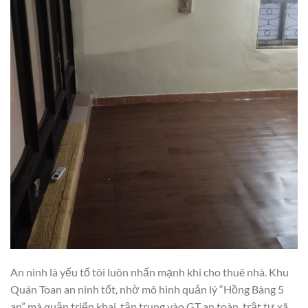
An ninh là yếu tố tôi luôn nhấn mạnh khi cho thuê nhà. Khu
Quán Toan an ninh tốt, nhờ mô hình quản lý “Hồng Bàng 5
an” mà quận triển khai, tập trung vào GT an toàn, trật tự xã