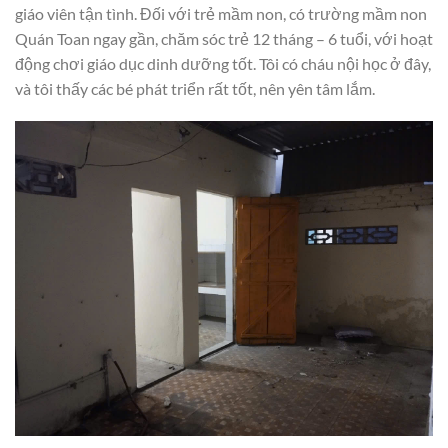
giáo viên tận tình. Đối với trẻ mầm non, có trường mầm non
Quán Toan ngay gần, chăm sóc trẻ 12 tháng – 6 tuổi, với hoạt
động chơi giáo dục dinh dưỡng tốt. Tôi có cháu nội học ở đây,
và tôi thấy các bé phát triển rất tốt, nên yên tâm lắm.