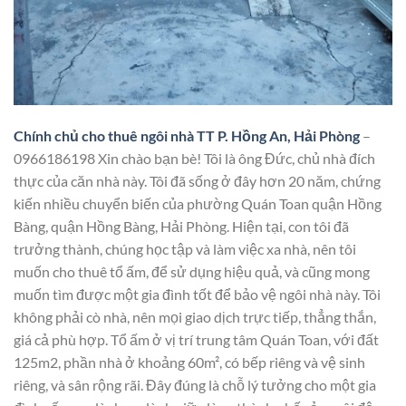
Chính chủ cho thuê ngôi nhà TT P. Hồng An, Hải Phòng
–
0966186198 Xin chào bạn bè! Tôi là ông Đức, chủ nhà đích
thực của căn nhà này. Tôi đã sống ở đây hơn 20 năm, chứng
kiến nhiều chuyển biến của phường Quán Toan quận Hồng
Bàng, quận Hồng Bàng, Hải Phòng. Hiện tại, con tôi đã
trưởng thành, chúng học tập và làm việc xa nhà, nên tôi
muốn cho thuê tổ ấm, để sử dụng hiệu quả, và cũng mong
muốn tìm được một gia đình tốt để bảo vệ ngôi nhà này. Tôi
không phải cò nhà, nên mọi giao dịch trực tiếp, thẳng thắn,
giá cả phù hợp. Tổ ấm ở vị trí trung tâm Quán Toan, với đất
125m2, phần nhà ở khoảng 60m², có bếp riêng và vệ sinh
riêng, và sân rộng rãi. Đây đúng là chỗ lý tưởng cho một gia