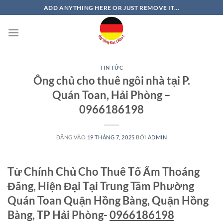
Bỏ
ADD ANYTHING HERE OR JUST REMOVE IT...
qua
nội
dung
TIN TỨC
Ông chủ cho thuê ngôi nhà tại P.
Quán Toan, Hải Phòng –
0966186198
ĐĂNG VÀO
19 THÁNG 7, 2025
BỞI
ADMIN
Từ Chính Chủ Cho Thuê Tổ Ấm Thoáng
Đãng, Hiện Đại Tại Trung Tâm Phường
Quán Toan Quận Hồng Bàng, Quận Hồng
Bàng, TP Hải Phòng-
0966186198