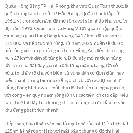
Quận Hồng Bàng TP Hải Phòng, khu vực Quán Toan thuộc, là
quận trung tâm lịch sử TP Hải Phòng. Quận thành lập từ
1961, và trong các năm, đã mở rộng với sáp nhập khu vực. Ví
dụ, năm 1993, Quán Toan và Hùng Vương sáp nhập quận.
Đến nay, quận Hồng Bàng khoảng 14.27 km², dân số vượt
119.000, và tiếp tục mở rộng. Từ năm 2025, quận sẽ được
mở rộng, với lập phường mới như Hồng An, diện tích tăng
hơn 27 km² và dân số tăng lớn. Điều này mở ra tiềm năng
lớn cho nhà đất đây. giá nhà đất tăng mạnh. Là người sở
hữu, tôi thấy rõ chuyển biến: từ vùng dân cư đơn giản, nay
biến thành trung tâm mua sắm, dịch vụ với các dự án như
Hồng Bàng Midtown – một khu đô thị hiện đại ngay gần đó,
với công viên quy hoạch rộng lớn và các tiện ích cao cấp. Nếu
bạn thuê tại đây, bạn không chỉ có tổ ấm, mà còn đầu tư vào
khu đang phát triển nhanh.
Tiếp theo, hãy đi sâu vào mô tả ngôi nhà của tôi. Diện tích đất
125m² là khá rộng rãi so với mặt bằng chung ở đô thị Hải