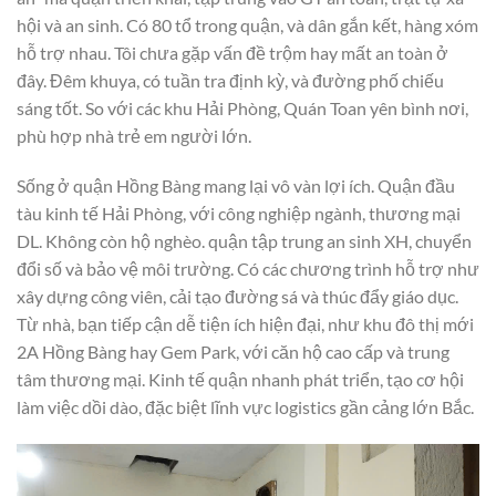
hội và an sinh. Có 80 tổ trong quận, và dân gắn kết, hàng xóm
hỗ trợ nhau. Tôi chưa gặp vấn đề trộm hay mất an toàn ở
đây. Đêm khuya, có tuần tra định kỳ, và đường phố chiếu
sáng tốt. So với các khu Hải Phòng, Quán Toan yên bình nơi,
phù hợp nhà trẻ em người lớn.
Sống ở quận Hồng Bàng mang lại vô vàn lợi ích. Quận đầu
tàu kinh tế Hải Phòng, với công nghiệp ngành, thương mại
DL. Không còn hộ nghèo. quận tập trung an sinh XH, chuyển
đổi số và bảo vệ môi trường. Có các chương trình hỗ trợ như
xây dựng công viên, cải tạo đường sá và thúc đẩy giáo dục.
Từ nhà, bạn tiếp cận dễ tiện ích hiện đại, như khu đô thị mới
2A Hồng Bàng hay Gem Park, với căn hộ cao cấp và trung
tâm thương mại. Kinh tế quận nhanh phát triển, tạo cơ hội
làm việc dồi dào, đặc biệt lĩnh vực logistics gần cảng lớn Bắc.