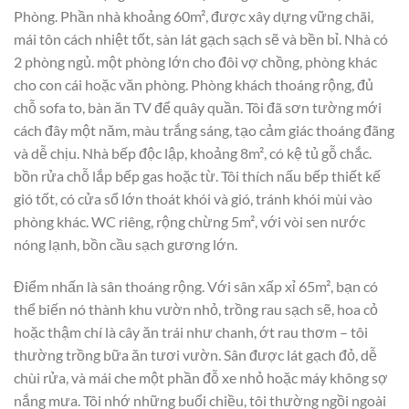
Phòng. Phần nhà khoảng 60m², được xây dựng vững chãi,
mái tôn cách nhiệt tốt, sàn lát gạch sạch sẽ và bền bỉ. Nhà có
2 phòng ngủ. một phòng lớn cho đôi vợ chồng, phòng khác
cho con cái hoặc văn phòng. Phòng khách thoáng rộng, đủ
chỗ sofa to, bàn ăn TV để quây quần. Tôi đã sơn tường mới
cách đây một năm, màu trắng sáng, tạo cảm giác thoáng đãng
và dễ chịu. Nhà bếp độc lập, khoảng 8m², có kệ tủ gỗ chắc.
bồn rửa chỗ lắp bếp gas hoặc từ. Tôi thích nấu bếp thiết kế
gió tốt, có cửa sổ lớn thoát khói và gió, tránh khói mùi vào
phòng khác. WC riêng, rộng chừng 5m², với vòi sen nước
nóng lạnh, bồn cầu sạch gương lớn.
Điểm nhấn là sân thoáng rộng. Với sân xấp xỉ 65m², bạn có
thể biến nó thành khu vườn nhỏ, trồng rau sạch sẽ, hoa cỏ
hoặc thậm chí là cây ăn trái như chanh, ớt rau thơm – tôi
thường trồng bữa ăn tươi vườn. Sân được lát gạch đỏ, dễ
chùi rửa, và mái che một phần đỗ xe nhỏ hoặc máy không sợ
nắng mưa. Tôi nhớ những buổi chiều, tôi thường ngồi ngoài