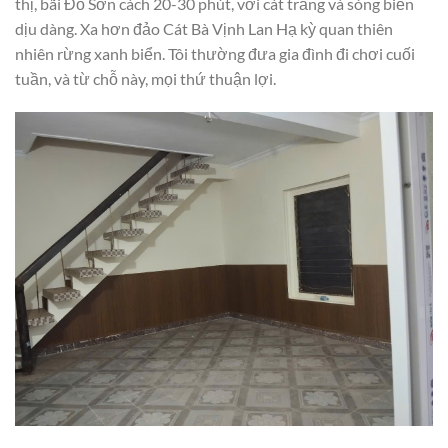
thị, bãi Đồ Sơn cách 20-30 phút, với cát trắng và sóng biển
dịu dàng. Xa hơn đảo Cát Bà Vịnh Lan Hạ kỳ quan thiên
nhiên rừng xanh biển. Tôi thường đưa gia đình đi chơi cuối
tuần, và từ chỗ này, mọi thứ thuận lợi.