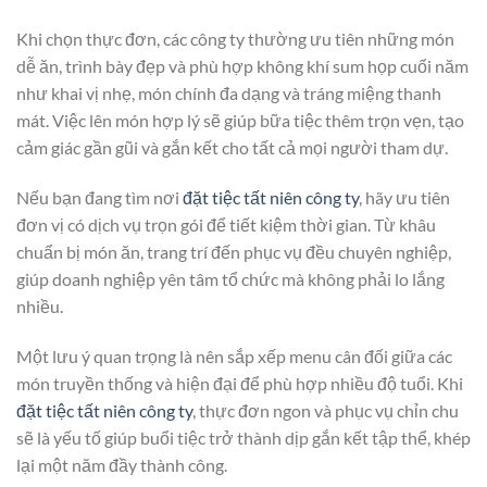
Khi chọn thực đơn, các công ty thường ưu tiên những món
dễ ăn, trình bày đẹp và phù hợp không khí sum họp cuối năm
như khai vị nhẹ, món chính đa dạng và tráng miệng thanh
mát. Việc lên món hợp lý sẽ giúp bữa tiệc thêm trọn vẹn, tạo
cảm giác gần gũi và gắn kết cho tất cả mọi người tham dự.
Nếu bạn đang tìm nơi
đặt tiệc tất niên công ty
, hãy ưu tiên
đơn vị có dịch vụ trọn gói để tiết kiệm thời gian. Từ khâu
chuẩn bị món ăn, trang trí đến phục vụ đều chuyên nghiệp,
giúp doanh nghiệp yên tâm tổ chức mà không phải lo lắng
nhiều.
Một lưu ý quan trọng là nên sắp xếp menu cân đối giữa các
món truyền thống và hiện đại để phù hợp nhiều độ tuổi. Khi
đặt tiệc tất niên công ty
, thực đơn ngon và phục vụ chỉn chu
sẽ là yếu tố giúp buổi tiệc trở thành dịp gắn kết tập thể, khép
lại một năm đầy thành công.