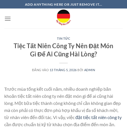
Bỏ
ADD ANYTHING HERE OR JUST REMOVE IT...
qua
nội
dung
TIN TỨC
Tiệc Tất Niên Công Ty Nên Đặt Món
Gì Để Ai Cũng Hài Lòng?
ĐĂNG VÀO
13 THÁNG 5, 2026
BỞI
ADMIN
Trước mùa tổng kết cuối năm, nhiều doanh nghiệp băn
khoăn tiệc tất niên công ty nên đặt món gì để ai cũng hài
lòng. Một bữa tiệc thành công không chỉ cần không gian đẹp
mà còn phải có thực đơn phù hợp khẩu vị đa số khách mời,
từ nhân viên đến đối tác. Vì vậy, việc
đặt tiệc tất niên công ty
cần được chuẩn bị kỹ từ khâu chọn địa điểm đến món ăn.