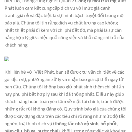
điều đó,
Thông cống nghẹt Quận 7
Công ty môi trường Việt
Phát
luôn cam kết cung cấp dịch vụ với mức giá cạnh
tranh,
giá rẻ
và đặc biệt là sự minh bạch tuyệt đối trong mọi
báo giá. Chúng tôi tin rằng dịch vụ chất lượng cao không
nhất thiết phải đi kèm với chi phí đắt đỏ, mà phải là sự cân
bằng hợp lý giữa hiệu quả công việc và khả năng chi trả của
khách hàng.
Khi liên hệ với Việt Phát, bạn sẽ được tư vấn chi tiết về các
gói dịch vụ, phương án xử lý và nhận báo giá cụ thể ngay từ
ban đầu. Chúng tôi không bao giờ phát sinh thêm chi phí ẩn
hay phụ phí bất hợp lý sau khi đã thống nhất. Điều này giúp
khách hàng hoàn toàn yên tâm về mặt tài chính, tránh được
những rắc rối không đáng có. Quy trình báo giá của chúng tôi
được xây dựng dựa trên các tiêu chí rõ ràng như mức độ tắc
nghẽn, loại hình dịch vụ (
thông tắc nhà vệ sinh, bể phốt,
hầm cầu, hố ga, nước thải
), khối lượng công việc và khoảng