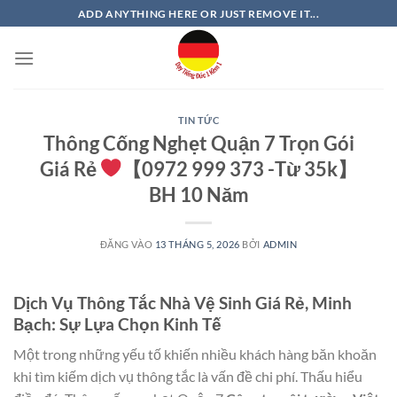
Bỏ
ADD ANYTHING HERE OR JUST REMOVE IT...
qua
nội
dung
TIN TỨC
Thông Cống Nghẹt Quận 7 Trọn Gói
Giá Rẻ
【0972 999 373 -Từ 35k】
BH 10 Năm
ĐĂNG VÀO
13 THÁNG 5, 2026
BỞI
ADMIN
Dịch Vụ Thông Tắc Nhà Vệ Sinh Giá Rẻ, Minh
Bạch: Sự Lựa Chọn Kinh Tế
Một trong những yếu tố khiến nhiều khách hàng băn khoăn
khi tìm kiếm dịch vụ thông tắc là vấn đề chi phí. Thấu hiểu