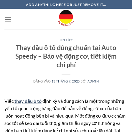
Bỏ
ADD ANYTHING HERE OR JUST REMOVE IT...
qua
nội
dung
TIN TỨC
Thay dầu ô tô đúng chuẩn tại Auto
Speedy – Bảo vệ động cơ, tiết kiệm
chi phí
ĐĂNG VÀO
13 THÁNG 7, 2025
BỞI
ADMIN
Việc
thay dầu ô tô
định kỳ và đúng cách là một trong những
yếu tố quan trọng hàng đầu để bảo vệ động cơ xe của bạn
luôn hoạt động bền bỉ và hiệu quả. Một động cơ được chăm
sóc tốt sẽ kéo dài tuổi thọ, giảm thiểu nguy cơ hư hỏng và
giúp bạn tiết kiệm đáng kể chi phí sửa chữa về lâu dài. Tại