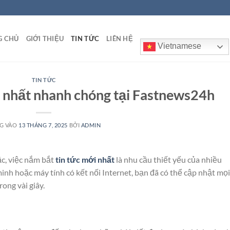
G CHỦ
GIỚI THIỆU
TIN TỨC
LIÊN HỆ
Vietnamese
TIN TỨC
i nhất nhanh chóng tại Fastnews24h
G VÀO
13 THÁNG 7, 2025
BỞI
ADMIN
ậc, việc nắm bắt
tin tức mới nhất
là nhu cầu thiết yếu của nhiều
inh hoặc máy tính có kết nối Internet, bạn đã có thể cập nhật mọi
rong vài giây.