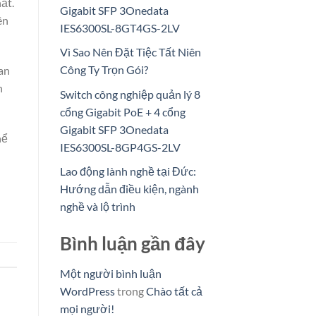
ất.
Gigabit SFP 3Onedata
ên
IES6300SL-8GT4GS-2LV
Vì Sao Nên Đặt Tiệc Tất Niên
Công Ty Trọn Gói?
uan
n
Switch công nghiệp quản lý 8
cổng Gigabit PoE + 4 cổng
Gigabit SFP 3Onedata
hể
IES6300SL-8GP4GS-2LV
Lao động lành nghề tại Đức:
Hướng dẫn điều kiện, ngành
nghề và lộ trình
Bình luận gần đây
Một người bình luận
WordPress
trong
Chào tất cả
mọi người!