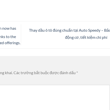
on now has
Thay dầu ô tô đúng chuẩn tại Auto Speedy – Bả
nks to the
động cơ, tiết kiệm chi phí
d offerings.
ng khai.
Các trường bắt buộc được đánh dấu
*