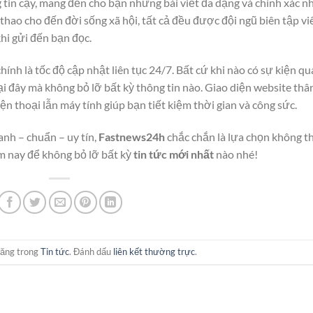
g tin cậy, mang đến cho bạn những bài viết đa dạng và chính xác nh
ể thao cho đến đời sống xã hội, tất cả đều được đội ngũ biên tập vi
hi gửi đến bạn đọc.
hính là tốc độ cập nhật liên tục 24/7. Bất cứ khi nào có sự kiện q
tại đây mà không bỏ lỡ bất kỳ thông tin nào. Giao diện website thâ
điện thoại lẫn máy tính giúp bạn tiết kiệm thời gian và công sức.
nh – chuẩn – uy tín,
Fastnews24h
chắc chắn là lựa chọn không t
 nay để không bỏ lỡ bất kỳ
tin tức mới nhất
nào nhé!
đăng trong
Tin tức
. Đánh dấu
liên kết thường trực
.