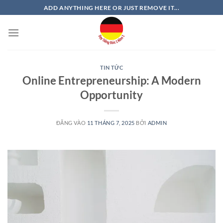
Bỏ
ADD ANYTHING HERE OR JUST REMOVE IT...
qua
nội
dung
TIN TỨC
Online Entrepreneurship: A Modern
Opportunity
ĐĂNG VÀO
11 THÁNG 7, 2025
BỞI
ADMIN