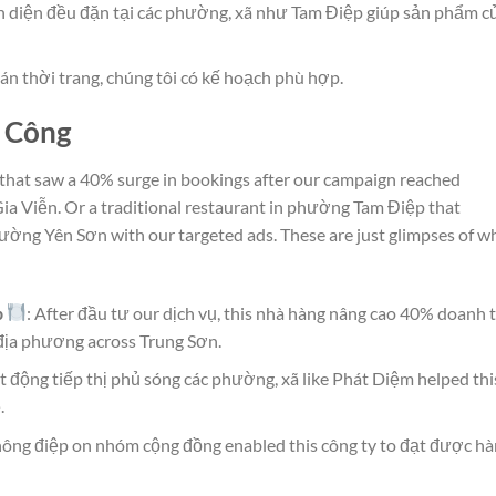
n diện đều đặn tại các phường, xã như Tam Điệp giúp sản phẩm c
án thời trang, chúng tôi có kế hoạch phù hợp.
 Công
that saw a 40% surge in bookings after our campaign reached
Gia Viễn. Or a traditional restaurant in phường Tam Điệp that
ờng Yên Sơn with our targeted ads. These are just glimpses of w
p
: After đầu tư our dịch vụ, this nhà hàng nâng cao 40% doanh 
 địa phương across Trung Sơn.
t động tiếp thị phủ sóng các phường, xã like Phát Diệm helped thi
.
hông điệp on nhóm cộng đồng enabled this công ty to đạt được h