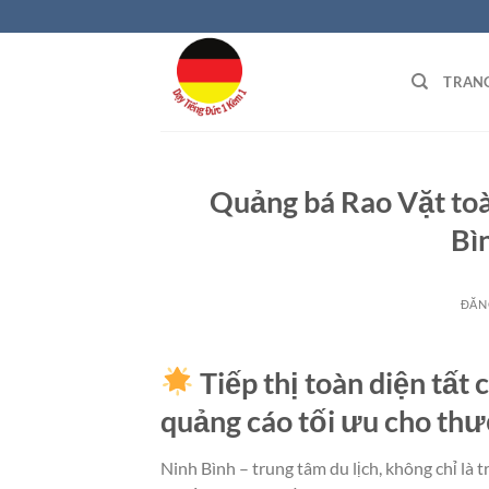
Bỏ
qua
nội
TRAN
dung
Quảng bá Rao Vặt toà
Bì
ĐĂN
Tiếp thị toàn diện tất
quảng cáo tối ưu cho th
Ninh Bình – trung tâm du lịch, không chỉ là 