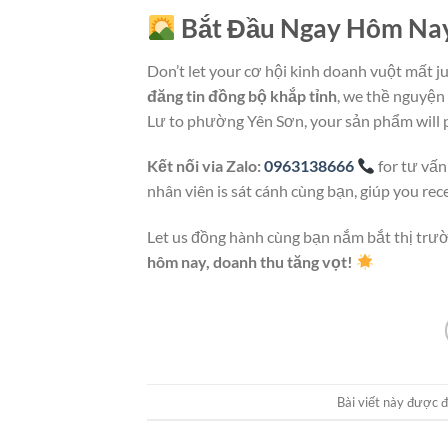
Bắt Đầu Ngay Hôm Na
Don’t let your cơ hội kinh doanh vuột mất j
đăng tin đồng bộ khắp tỉnh
, we thề nguyện 
Lư to phường Yên Sơn, your sản phẩm will p
Kết nối via Zalo:
0963138666
for tư vấn
nhân viên is sát cánh cùng bạn, giúp you re
Let us đồng hành cùng bạn nắm bắt thị trư
hôm nay, doanh thu tăng vọt!
Bài viết này được 