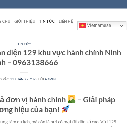
G CHỦ
GIỚI THIỆU
TIN TỨC
LIÊN HỆ
Vietnamese
TIN TỨC
n diện 129 khu vực hành chính Ninh
nh – 0963138666
G VÀO
11 THÁNG 7, 2025
BỞI
ADMIN
 cả đơn vị hành chính
– Giải pháp
ương hiệu của bạn!
trung tâm du lịch, mà còn là nơi có mật độ dân số cao. Với 129