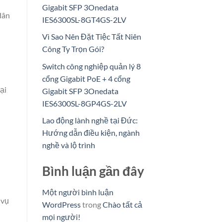
Gigabit SFP 3Onedata
dân
IES6300SL-8GT4GS-2LV
Vì Sao Nên Đặt Tiệc Tất Niên
Công Ty Trọn Gói?
Switch công nghiệp quản lý 8
cổng Gigabit PoE + 4 cổng
ại
Gigabit SFP 3Onedata
IES6300SL-8GP4GS-2LV
Lao động lành nghề tại Đức:
Hướng dẫn điều kiện, ngành
nghề và lộ trình
Bình luận gần đây
Một người bình luận
 vụ
WordPress
trong
Chào tất cả
mọi người!