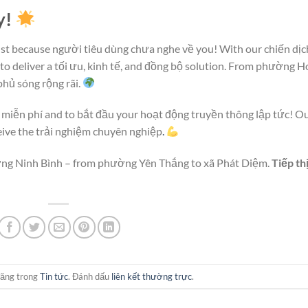
y!
ust because người tiêu dùng chưa nghe về you! With our chiến dịc
to deliver a tối ưu, kinh tế, and đồng bộ solution. From phường H
hủ sóng rộng rãi.
 miễn phí and to bắt đầu your hoạt động truyền thông lập tức! O
ceive the trải nghiệm chuyên nghiệp
.
ờng Ninh Bình – from phường Yên Thắng to xã Phát Diệm.
Tiếp th
đăng trong
Tin tức
. Đánh dấu
liên kết thường trực
.