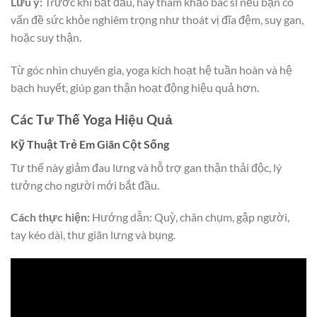
Lưu ý:
Trước khi bắt đầu, hãy tham khảo bác sĩ nếu bạn có
vấn đề sức khỏe nghiêm trọng như thoát vị đĩa đệm, suy gan,
hoặc suy thận.
Từ góc nhìn chuyên gia, yoga kích hoạt hệ tuần hoàn và hệ
bạch huyết, giúp gan thận hoạt động hiệu quả hơn.
Các Tư Thế Yoga Hiệu Quả
Kỹ Thuật Trẻ Em Giãn Cột Sống
Tư thế này giảm đau lưng và hỗ trợ gan thận thải độc, lý
tưởng cho người mới bắt đầu.
Cách thực hiện:
Hướng dẫn: Quỳ, chân chụm, gập người,
tay kéo dài, thư giãn lưng và bụng.