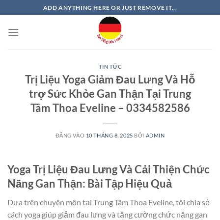
Bỏ
ADD ANYTHING HERE OR JUST REMOVE IT...
qua
nội
dung
TIN TỨC
Trị Liệu Yoga Giảm Đau Lưng Và Hỗ
trợ Sức Khỏe Gan Thận Tại Trung
Tâm Thoa Eveline – 0334582586
ĐĂNG VÀO
10 THÁNG 8, 2025
BỞI
ADMIN
Yoga Trị Liệu Đau Lưng Và Cải Thiện Chức
Năng Gan Thận: Bài Tập Hiệu Quả
Dựa trên chuyên môn tại Trung Tâm Thoa Eveline, tôi chia sẻ
cách yoga giúp giảm đau lưng và tăng cường chức năng gan