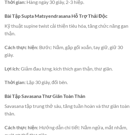
Thời gian:
Hàng ngày 30 giây, 2-3 hiệp.
Bài Tập Supta Matsyendrasana Hỗ Trợ Thải Độc
Kỹ thuật supine twist cải thiện tiêu hóa, tăng chức năng gan
thận.
Cách thực hiện:
Bước: Nằm, gập gối xoắn, tay giữ, giữ 30
giây.
Lợi ích:
Giảm đau lưng, kích thích gan thận, thư giãn.
Thời gian:
Lặp 30 giây, đổi bên.
Bài Tập Savasana Thư Giãn Toàn Thân
Savasana tập trung thở sâu, tăng tuần hoàn và thư giãn toàn
thân.
Cách thực hiện:
Hướng dẫn chi tiết: Nằm ngửa, mắt nhắm,
quét cơ thể thư giãn.