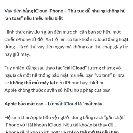
Vay tiền
bằng iCloud iPhone – Thủ tục dễ nhưng không hề
“an toàn” nếu thiếu hiểu biết
Hình thức này đơn giản đến mức chỉ cần bạn sở hữu một
chiếc iPhone từ đời XS trở lên, có tài khoản iCloud đang hoạt
động – là có thể vay tiền ngay mà không cần thế chấp giấy tờ
hay giữ máy.
Tuy nhiên, đằng sau thao tác
“cài iCloud”
tưởng chừng vô
hại, là cả một hệ thống bảo mật mà nếu bạn “vô tình” bị lừa,
sẽ
không thể mở máy lại
nếu iPhone hay thiết bị
Apple không thuộc quyền sở hữu hợp pháp của bạn.
Apple bảo mật cao – Lỡ
mất iCloud
là “mất máy”
Hệ sinh thái Apple bảo vệ người dùng bằng cách “gắn chặt”
iPhone với tài khoản iCloud. Nếu tài khoản bị thay đổi,
iPhone sẽ bị khóa kích hoạt và
chỉ có thể mở lại nếu bạn