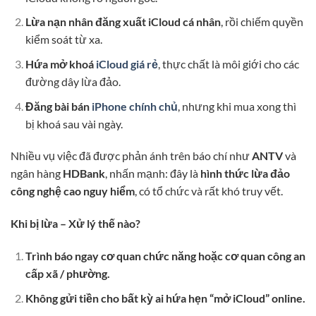
Lừa nạn nhân đăng xuất iCloud cá nhân
, rồi chiếm quyền
kiểm soát từ xa.
Hứa mở khoá
iCloud giá rẻ
, thực chất là môi giới cho các
đường dây lừa đảo.
Đăng bài bán
iPhone chính chủ
, nhưng khi mua xong thì
bị khoá sau vài ngày.
Nhiều vụ việc đã được phản ánh trên báo chí như
ANTV
và
ngân hàng
HDBank
, nhấn mạnh: đây là
hình thức lừa đảo
công nghệ cao nguy hiểm
, có tổ chức và rất khó truy vết.
Khi bị lừa – Xử lý thế nào?
Trình báo ngay cơ quan chức năng hoặc cơ quan công an
cấp xã / phường.
Không gửi tiền cho bất kỳ ai hứa hẹn “mở iCloud” online.