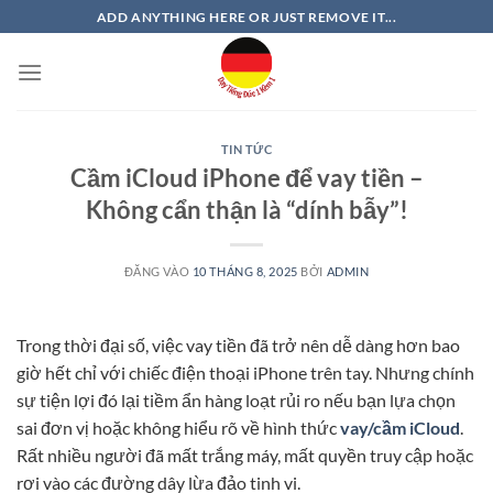
Bỏ
ADD ANYTHING HERE OR JUST REMOVE IT...
qua
nội
dung
TIN TỨC
Cầm iCloud iPhone để vay tiền –
Không cẩn thận là “dính bẫy”!
ĐĂNG VÀO
10 THÁNG 8, 2025
BỞI
ADMIN
Trong thời đại số, việc vay tiền đã trở nên dễ dàng hơn bao
giờ hết chỉ với chiếc điện thoại iPhone trên tay. Nhưng chính
sự tiện lợi đó lại tiềm ẩn hàng loạt rủi ro nếu bạn lựa chọn
sai đơn vị hoặc không hiểu rõ về hình thức
vay/cầm iCloud
.
Rất nhiều người đã mất trắng máy, mất quyền truy cập hoặc
rơi vào các đường dây lừa đảo tinh vi.