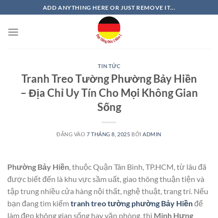
Bỏ
ADD ANYTHING HERE OR JUST REMOVE IT...
qua
nội
dung
TIN TỨC
Tranh Treo Tường Phường Bảy Hiền
– Địa Chỉ Uy Tín Cho Mọi Không Gian
Sống
ĐĂNG VÀO
7 THÁNG 8, 2025
BỞI
ADMIN
Phường Bảy Hiền
, thuộc Quận Tân Bình, TP.HCM, từ lâu đã
được biết đến là khu vực sầm uất, giao thông thuận tiện và
tập trung nhiều cửa hàng nội thất, nghệ thuật, trang trí. Nếu
bạn đang tìm kiếm
tranh treo tường phường Bảy Hiền
để
làm đẹp không gian sống hay văn phòng, thì
Minh Hưng