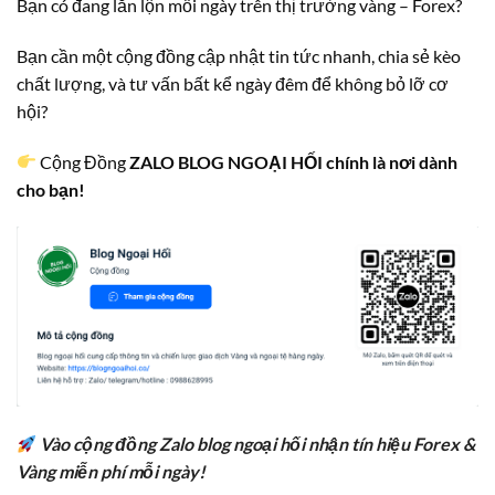
Bạn có đang lăn lộn mỗi ngày trên thị trường vàng – Forex?
Bạn cần một cộng đồng cập nhật tin tức nhanh, chia sẻ kèo
chất lượng, và tư vấn bất kể ngày đêm để không bỏ lỡ cơ
hội?
Cộng Đồng
ZALO BLOG NGOẠI HỐI chính là nơi dành
cho bạn!
Vào cộng đồng Zalo blog ngoại hối nhận tín hiệu Forex &
Vàng miễn phí mỗi ngày!