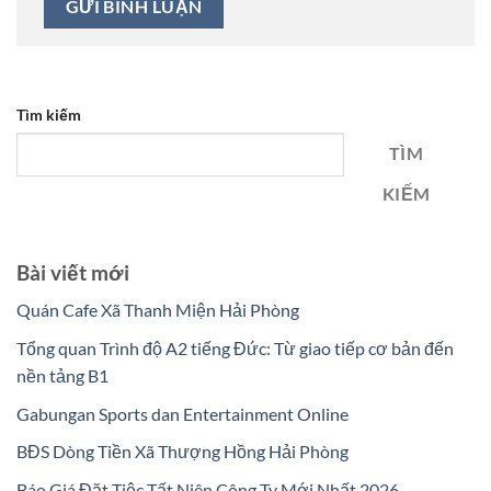
Tìm kiếm
TÌM
KIẾM
Bài viết mới
Quán Cafe Xã Thanh Miện Hải Phòng
Tổng quan Trình độ A2 tiếng Đức: Từ giao tiếp cơ bản đến
nền tảng B1
Gabungan Sports dan Entertainment Online
BĐS Dòng Tiền Xã Thượng Hồng Hải Phòng
Báo Giá Đặt Tiệc Tất Niên Công Ty Mới Nhất 2026