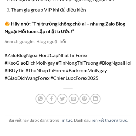
Tham gia group VIP khi đủ điều kiện
Hãy nhớ: “Thị trường không chờ ai – nhưng Zalo Blog
Ngoại Hối luôn cập nhật trước!”
Search google : Blog ngoại hối
#ZaloBlogNgoaiHoi #CapNhatTinForex
#KeoGiaoDichMoiNgay #TinNongThiTruong #BlogNgoaiHoi
#IBUyTin #ThuNhapTuForex #BackcomMoiNgay
#GiaoDichVangForex #ChienLuocForex2025
Bài viết này được đăng trong
Tin tức
. Đánh dấu
liên kết thường trực
.