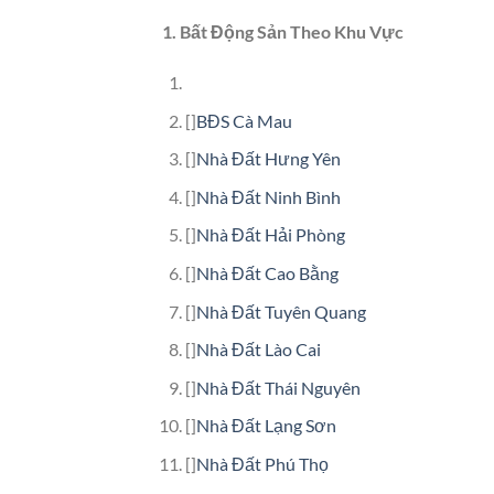
1. Bất Động Sản Theo Khu Vực
[]
BĐS Cà Mau
[]
Nhà Đất Hưng Yên
[]
Nhà Đất Ninh Bình
[]
Nhà Đất Hải Phòng
[]
Nhà Đất Cao Bằng
[]
Nhà Đất Tuyên Quang
[]
Nhà Đất Lào Cai
[]
Nhà Đất Thái Nguyên
[]
Nhà Đất Lạng Sơn
[]
Nhà Đất Phú Thọ