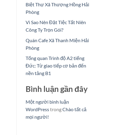
Biệt Thự Xã Thượng Hồng Hải
Phòng
Vì Sao Nên Đặt Tiệc Tất Niên
Công Ty Trọn Gói?
Quán Cafe Xã Thanh Miện Hải
Phòng
Tổng quan Trình độ A2 tiếng
Đức: Từ giao tiếp cơ bản đến
nền tảng B1
Bình luận gần đây
Một người bình luận
WordPress
trong
Chào tất cả
mọi người!