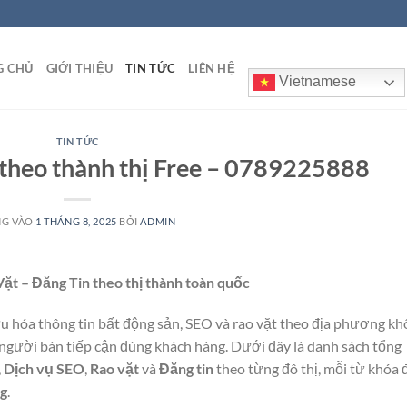
G CHỦ
GIỚI THIỆU
TIN TỨC
LIÊN HỆ
Vietnamese
TIN TỨC
 theo thành thị Free – 0789225888
NG VÀO
1 THÁNG 8, 2025
BỞI
ADMIN
ặt – Đăng Tin theo thị thành toàn quốc
i ưu hóa thông tin bất động sản, SEO và rao vặt theo địa phương k
người bán tiếp cận đúng khách hàng. Dưới đây là danh sách tổng
,
Dịch vụ SEO
,
Rao vặt
và
Đăng tin
theo từng đô thị, mỗi từ khóa 
g
.