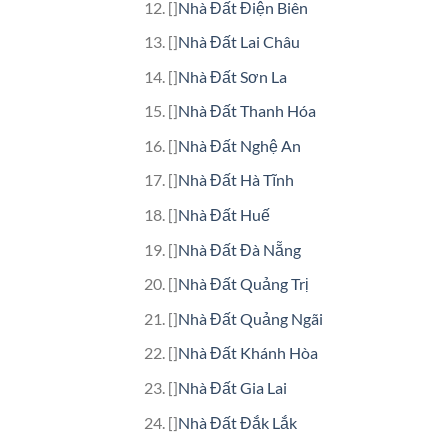
[]
Nhà Đất Điện Biên
[]
Nhà Đất Lai Châu
[]
Nhà Đất Sơn La
[]
Nhà Đất Thanh Hóa
[]
Nhà Đất Nghệ An
[]
Nhà Đất Hà Tĩnh
[]
Nhà Đất Huế
[]
Nhà Đất Đà Nẵng
[]
Nhà Đất Quảng Trị
[]
Nhà Đất Quảng Ngãi
[]
Nhà Đất Khánh Hòa
[]
Nhà Đất Gia Lai
[]
Nhà Đất Đắk Lắk