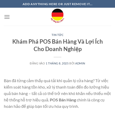
Bỏ
ADD ANYTHING HERE OR JUST REMOVE IT...
qua
nội
dung
TIN TỨC
Khám Phá POS Bán Hàng Và Lợi Ích
Cho Doanh Nghiệp
ĐĂNG VÀO
1 THÁNG 8, 2025
BỞI
ADMIN
Bạn đã từng cảm thấy quá tải khi quản lý cửa hàng? Từ việc
kiểm soát hàng tồn kho, xử lý thanh toán đến đo lường hiệu
quả bán hàng – tất cả có thể trở nên khó khăn nếu thiếu một
hệ thống hỗ trợ hiệu quả.
POS Bán Hàng
chính là công cụ
hoàn hảo để giúp bạn tối ưu hóa quy trình.