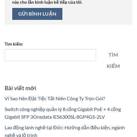
này cho lần bình luận kế tiếp của tôi.
Tìm kiếm
TÌM
KIẾM
Bài viết mới
Vì Sao Nên Đặt Tiệc Tất Niên Công Ty Trọn Gói?
Switch công nghiệp quản lý 8 cổng Gigabit PoE + 4 cổng
Gigabit SFP 3Onedata IES6300SL-8GP4GS-2LV
Lao động lành nghề tại Đức: Hướng dẫn điều kiện, ngành
nghề và lộ trình