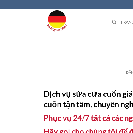
Bỏ
qua
nội
TRAN
dung
ĐĂ
Dịch vụ sửa cửa cuốn giá
cuốn tận tâm, chuyên ngh
Phục vụ 24/7 tất cả các ng
Hãy gọi cho chúng tôi để 