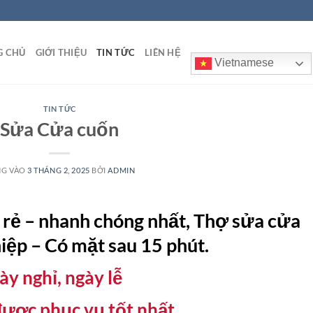
G CHỦ
GIỚI THIỆU
TIN TỨC
LIÊN HỆ
Vietnamese
TIN TỨC
Sửa Cửa cuốn
NG VÀO
3 THÁNG 2, 2025
BỞI
ADMIN
 rẻ – nhanh chóng nhất, Thợ sửa cửa
iệp – Có mặt sau 15 phút.
ày nghỉ, ngày lễ
được phục vụ tốt nhất