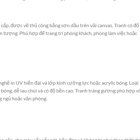
 cấp, được vẽ thủ công bằng sơn dầu trên vải canvas. Tranh có độ
ấn tượng. Phù hợp để trang trí phòng khách, phòng làm việc hoặc
ghệ in UV hiện đại và lớp kính cường lực hoặc acrylic bóng. Loại
 bóng, dễ lau chùi và có độ bền cao. Tranh tráng gương phù hợp v
g ngủ hoặc văn phòng.
ao cấp, cho màu sắc sắc nét, bền đẹp và không bị phai theo thời gi