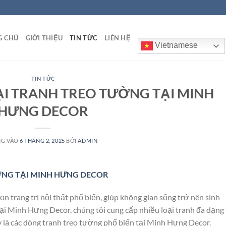
G CHỦ
GIỚI THIỆU
TIN TỨC
LIÊN HỆ
Vietnamese
TIN TỨC
ẠI TRANH TREO TƯỜNG TẠI MINH
HƯNG DECOR
NG VÀO
6 THÁNG 2, 2025
BỞI
ADMIN
ỜNG TẠI MINH HƯNG DECOR
n trang trí nội thất phổ biến, giúp không gian sống trở nên sinh
 Tại Minh Hưng Decor, chúng tôi cung cấp nhiều loại tranh đa dạng
y là các dòng tranh treo tường phổ biến tại Minh Hưng Decor.