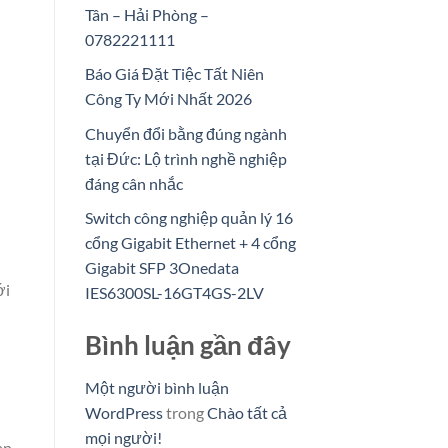
Tân – Hải Phòng –
0782221111
Báo Giá Đặt Tiệc Tất Niên
Công Ty Mới Nhất 2026
Chuyển đổi bằng đúng ngành
tại Đức: Lộ trình nghề nghiệp
đáng cân nhắc
Switch công nghiệp quản lý 16
cổng Gigabit Ethernet + 4 cổng
Gigabit SFP 3Onedata
ới
IES6300SL-16GT4GS-2LV
Bình luận gần đây
Một người bình luận
WordPress
trong
Chào tất cả
mọi người!
an.