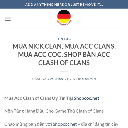
Bỏ
ADD ANYTHING HERE OR JUST REMOVE IT...
qua
nội
dung
TIN TỨC
MUA NICK CLAN, MUA ACC CLANS,
MUA ACC COC, SHOP BÁN ACC
CLASH OF CLANS
ĐĂNG VÀO
24 THÁNG 1, 2025
BỞI
ADMIN
Mua Acc Clash of Clans Uy Tín Tại
Shopcoc.net
Nền Tảng Hàng Đầu Cho Game Thủ Clash of Clans
Chào mừng bạn đến với
Shopcoc.net
– địa chỉ đáng tin cậy