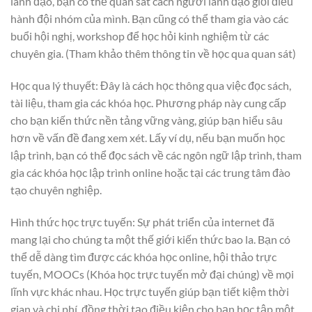
lãnh đạo, bạn có thể quan sát cách người lãnh đạo giỏi điều
hành đội nhóm của mình. Bạn cũng có thể tham gia vào các
buổi hội nghị, workshop để học hỏi kinh nghiệm từ các
chuyên gia. (Tham khảo thêm thông tin về học qua quan sát)
Học qua lý thuyết: Đây là cách học thông qua việc đọc sách,
tài liệu, tham gia các khóa học. Phương pháp này cung cấp
cho bạn kiến thức nền tảng vững vàng, giúp bạn hiểu sâu
hơn về vấn đề đang xem xét. Lấy ví dụ, nếu bạn muốn học
lập trình, bạn có thể đọc sách về các ngôn ngữ lập trình, tham
gia các khóa học lập trình online hoặc tại các trung tâm đào
tạo chuyên nghiệp.
Hình thức học trực tuyến: Sự phát triển của internet đã
mang lại cho chúng ta một thế giới kiến thức bao la. Bạn có
thể dễ dàng tìm được các khóa học online, hội thảo trực
tuyến, MOOCs (Khóa học trực tuyến mở đại chúng) về mọi
lĩnh vực khác nhau. Học trực tuyến giúp bạn tiết kiệm thời
gian và chi phí, đồng thời tạo điều kiện cho bạn học tập một