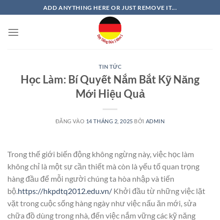
Bỏ
ADD ANYTHING HERE OR JUST REMOVE IT...
qua
nội
dung
TIN TỨC
Học Làm: Bí Quyết Nắm Bắt Kỹ Năng
Mới Hiệu Quả
ĐĂNG VÀO
14 THÁNG 2, 2025
BỞI
ADMIN
Trong thế giới biến động không ngừng này, việc học làm
không chỉ là một sự cần thiết mà còn là yếu tố quan trọng
hàng đầu để mỗi người chúng ta hòa nhập và tiến
bộ.
https://hkpdtq2012.edu.vn/
Khởi đầu từ những việc lặt
vặt trong cuộc sống hàng ngày như việc nấu ăn mới, sửa
chữa đồ dùng trong nhà, đến việc nắm vững các kỹ năng