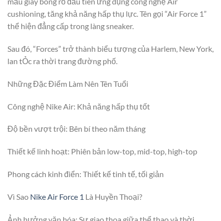
mẫu giày bóng rổ đầu tiên ứng dụng công nghệ Air
cushioning, tăng khả năng hấp thụ lực. Tên gọi “Air Force 1”
thể hiện đẳng cấp trong làng sneaker.
Sau đó, “Forces” trở thành biểu tượng của Harlem, New York,
lan tỎc ra thời trang đường phố.
Những Đặc Điểm Làm Nên Tên Tuổi
Công nghệ Nike Air: Khả năng hấp thụ tốt
Độ bền vượt trội: Bên bí theo năm tháng
Thiết kế linh hoạt: Phiên bản low-top, mid-top, high-top
Phong cách kinh điển: Thiết kế tinh tế, tối giản
Vì Sao
Nike Air Force 1
Là Huyền Thoại?
Ảnh hưởng văn hóa: Sự giao thoa giữa thể thao và thời