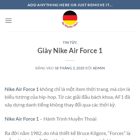
Bỏ
ADD ANYTHING HERE OR JUST REMOVE IT...
qua
nội
dung
TIN TỨC
Giày Nike Air Force 1
ĐĂNG VÀO
18 THÁNG 2, 2025
BỞI
ADMIN
Nike Air Force 1
không chỉ là một item thời trang, mà còn là
biểu tượng của hip-hop. Từ các giải đấu bách khoa, AF1 đã
xây dựng danh tiếng không thay đổi qua các thời kỳ.
Nike Air Force 1
– Hành Trình Huyền Thoại
Ra đời năm 1982, do nhà thiết kế Bruce Kilgore, “Forces” là