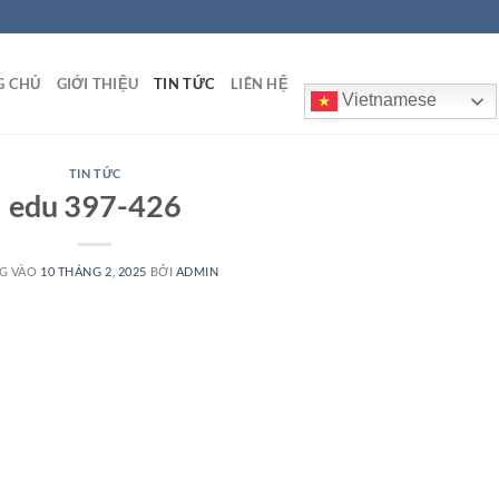
G CHỦ
GIỚI THIỆU
TIN TỨC
LIÊN HỆ
Vietnamese
TIN TỨC
edu 397-426
G VÀO
10 THÁNG 2, 2025
BỞI
ADMIN