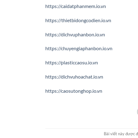
https://caidatphanmem.io.vn
https://thietbidongcodien.io.vn
https://dichvuphanbon.io.vn
https://chuyengiaphanbon.io.vn
https://plasticcaosu.io.vn
https://dichvuhoachat.io.vn
https://caosutonghop.io.vn
Bài viết này được 