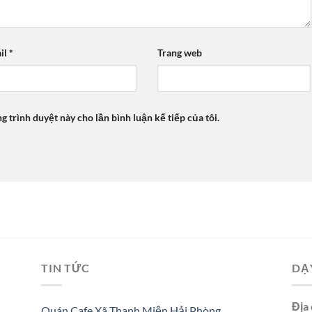
il
*
Trang web
ng trình duyệt này cho lần bình luận kế tiếp của tôi.
TIN TỨC
DẠ
Địa 
Quán Cafe Xã Thanh Miện Hải Phòng