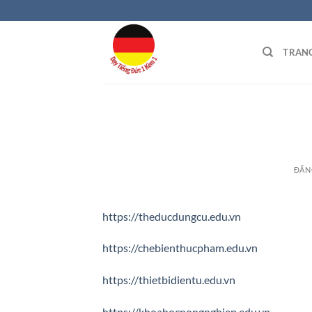
Bỏ
qua
nội
TRAN
dung
ĐĂN
https://theducdungcu.edu.vn
https://chebienthucpham.edu.vn
https://thietbidientu.edu.vn
https://khoahocnongnghiep.edu.vn