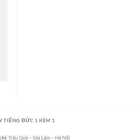
Y TIẾNG ĐỨC 1 KÈM 1
chỉ:
Trâu Quỳ – Gia Lâm – Hà Nội