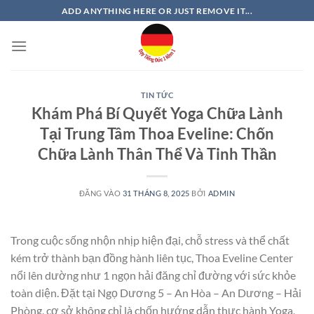
Bỏ
ADD ANYTHING HERE OR JUST REMOVE IT...
qua
nội
dung
TIN TỨC
Khám Phá Bí Quyết Yoga Chữa Lành
Tại Trung Tâm Thoa Eveline: Chốn
Chữa Lành Thân Thể Và Tinh Thần
ĐĂNG VÀO
31 THÁNG 8, 2025
BỞI
ADMIN
Trong cuộc sống nhộn nhịp hiện đại, chỗ stress và thể chất
kém trở thành bạn đồng hành liên tục, Thoa Eveline Center
nổi lên dường như 1 ngọn hải đăng chỉ đường với sức khỏe
toàn diện. Đặt tại Ngọ Dương 5 – An Hòa – An Dương – Hải
Phòng, cơ sở không chỉ là chốn hướng dẫn thực hành Yoga,