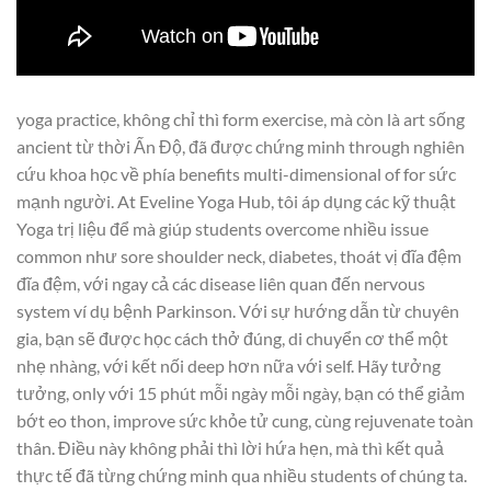
yoga practice, không chỉ thì form exercise, mà còn là art sống
ancient từ thời Ấn Độ, đã được chứng minh through nghiên
cứu khoa học về phía benefits multi-dimensional of for sức
mạnh người. At Eveline Yoga Hub, tôi áp dụng các kỹ thuật
Yoga trị liệu để mà giúp students overcome nhiều issue
common như sore shoulder neck, diabetes, thoát vị đĩa đệm
đĩa đệm, với ngay cả các disease liên quan đến nervous
system ví dụ bệnh Parkinson. Với sự hướng dẫn từ chuyên
gia, bạn sẽ được học cách thở đúng, di chuyển cơ thể một
nhẹ nhàng, với kết nối deep hơn nữa với self. Hãy tưởng
tưởng, only với 15 phút mỗi ngày mỗi ngày, bạn có thể giảm
bớt eo thon, improve sức khỏe tử cung, cùng rejuvenate toàn
thân. Điều này không phải thì lời hứa hẹn, mà thì kết quả
thực tế đã từng chứng minh qua nhiều students of chúng ta.