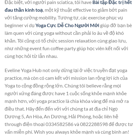
Đặc biệt, với người pain sciatica, tôi have
Bài tập Đặc trị hết
đau thần kinh toạ
, một kỹ thuật effective to giảm bớt pain
với tăng cường mobility. Tương tự, các exercise phục vụ
beginner ví dụ
Yoga Cực Dễ Cho Người Mới
giúp đỡ bạn bè
làm quen với cùng yoga without cần phải lo âu về độ khó
khăn. Tôi cũng có tổ chức session relaxation cùng giao lưu,
như những event fun coffee party giúp học viên kết nối với
cùng học hỏi từ lẫn nhau.
Eveline Yoga Hub not only dừng lại ở việc truyền đạt yoga
practice, mà còn có cam kết với mission lan rộng lợi ích của
Yoga to cộng đồng rộng lớn. Chúng tôi believe rằng mọi
người xứng đáng được have 1 cuộc sống khỏe mạnh khỏe
mạnh hơn, với yoga practice là chìa khóa vàng để mà mở ra
điều that. Hãy đến đến với với chúng ta at địa chỉ Ngọ
Dương 5, An Hòa, An Dương, Hải Phòng, hoặc liên hệ
through điện thoại 0334582586 và 0822288598 để được tư
vấn miễn phí. Wish you always khỏe mạnh và cùng bình an!