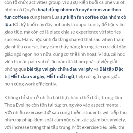
còn tổ chức activities group, ví dụ sự kiện buổi cà phê vui of
nhóm cô Quyên
hoạt động nhóm cô quyên tem vun thoa
fun coffeee
cùng team Lụa
sự kiện fun coffee của nhóm cô
lụa
. Bất kỳ buổi này đây not only là opportunity để học viên
giao tiếp, mà còn có là place chia sẻ experience với stories
success. Many học sinh đã từng shared that sau when tham
gia nhiều course, they cảm thấy năng lượng tích cực dồi dào,
giấc ngủ ngon hơn nữa, cùng cơ thể linh hoạt. Ví dụ, cái học
viên bị mắc pain vai cổ lâu năm đã khám phá sự việc giải
phóng qua
bài tập vai gáy chữa đau vai gáy
và
Bài tập Đặc
trị HẾT đau vai gáy, HẾT mất ngủ
, help cô ngủ ngon giấc
hơn cùng work efficiently.
Không chỉ stop ở nhiều bài thực hành thể chất, Trung Tâm
Thoa Eveline còn tồn tại tập trung vào vào aspect mental.
Với nhiều exercise thở sâu cùng thiền, students will tiếp thu
phương pháp kiểm soát cảm xúc cảm xúc, giảm bớt anxiety,
với increase trạng thái tập trung. Một exercise tiêu biểu thì