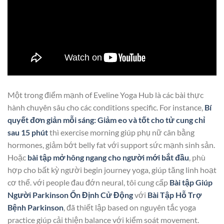
Một trong điểm mạnh of Eveline Yoga Hub là các bài thực
hành chuyên sâu cho các conditions specific. For instance,
Bí
quyết đơn giản mỗi sáng: Giảm eo và tốt cho tử cung chỉ
sau 15 phút
thì exercise morning giúp phụ nữ cân bằng
hormones, giảm bớt belly fat với support sức mạnh sinh sản.
Hoặc
bài tập mở hông ngang cho người mới bắt đầu
, phù
hợp cho bất kỳ người begin journey yoga, giúp tăng linh hoạt
cơ thể. với people đau đớn neural, tôi cung cấp
Bài tập Giúp
Người Parkinson Ổn Định Cử Động
với
Bài Tập Hỗ Trợ
Bệnh Parkinson
, đã thiết lập based on nguyên tắc yoga
practice giúp cải thiện balance với kiểm soát movement.