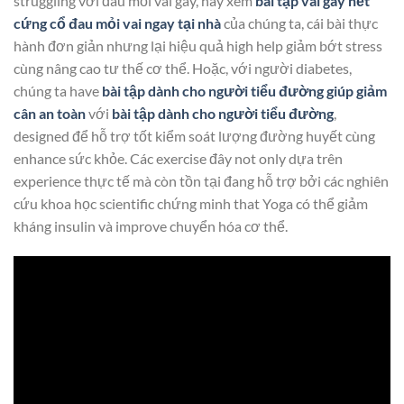
struggling với đau mỏi vai gáy, hãy xem
bài tập vai gáy hết
cứng cổ đau mỏi vai ngay tại nhà
của chúng ta, cái bài thực
hành đơn giản nhưng lại hiệu quả high help giảm bớt stress
cùng nâng cao tư thế cơ thể. Hoặc, với người diabetes,
chúng ta have
bài tập dành cho người tiểu đường giúp giảm
cân an toàn
với
bài tập dành cho người tiểu đường
,
designed để hỗ trợ tốt kiểm soát lượng đường huyết cùng
enhance sức khỏe. Các exercise đây not only dựa trên
experience thực tế mà còn tồn tại đang hỗ trợ bởi các nghiên
cứu khoa học scientific chứng minh that Yoga có thể giảm
kháng insulin và improve chuyển hóa cơ thể.