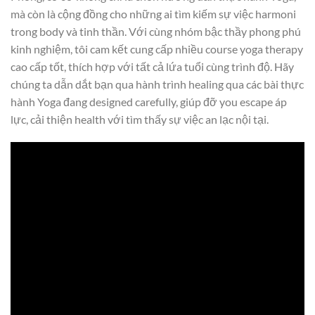
mà còn là cộng đồng cho những ai tìm kiếm sự việc harmoni
trong body và tinh thần. Với cùng nhóm bậc thầy phong phú
kinh nghiệm, tôi cam kết cung cấp nhiều course yoga therapy
cao cấp tốt, thích hợp với tất cả lứa tuổi cùng trình độ. Hãy
chúng ta dẫn dắt bạn qua hành trình healing qua các bài thực
hành Yoga đang designed carefully, giúp đỡ you escape áp
lực, cải thiện health với tìm thấy sự việc an lạc nội tại.