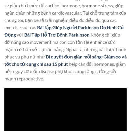
sẽ giảm bớt mức độ cortisol hormone, hormone stress, giúp
ngăn chặn những bệnh cardiovascular. Tại chỗ trung tâm của
chúng tôi, bạn bè sẽ trải nghiệm điều đó điều đó qua các
exercise such as
Bài tập Giúp Người Parkinson Ổn Định Cử
Động
với
Bài Tập Hỗ Trợ Bệnh Parkinson
, không chỉ giúp
đỡ nâng cao movement mà còn còn tồn tại enhance sức
mạnh cơ bắp với sự cân bằng. Ngoài ra, những bài thực hành
phục vụ phụ nữ như
Bí quyết đơn giản mỗi sáng: Giảm eo và
tốt cho tử cung chỉ sau 15 phút
help cân đối hormones, giảm
bớt nguy cơ mắc disease phụ khoa cùng tăng cường sức
mạnh reproductive.