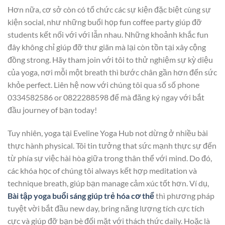
Hơn nữa, cơ sở còn có tổ chức các sự kiện đặc biệt cùng sự
kiện social, như những buổi họp fun coffee party giúp đỡ
students kết nối với với lẫn nhau. Những khoảnh khắc fun
đây không chỉ giúp đỡ thư giãn mà lại còn tồn tại xây cộng
đồng strong. Hãy tham join với tôi to thử nghiệm sự kỳ diệu
của yoga, nơi mỗi một breath thì bước chân gần hơn đến sức
khỏe perfect. Liên hệ now với chúng tôi qua số số phone
0334582586 or 0822288598 để mà đăng ký ngay với bắt
đầu journey of bạn today!
Tuy nhiên, yoga tại Eveline Yoga Hub not dừng ở nhiều bài
thực hành physical. Tôi tin tưởng that sức mạnh thực sự đến
từ phía sự việc hài hòa giữa trong thân thể với mind. Do đó,
các khóa học of chúng tôi always kết hợp meditation và
technique breath, giúp bạn manage cảm xúc tốt hơn. Ví dụ,
Bài tập yoga buổi sáng giúp trẻ hóa cơ thể
thì phương pháp
tuyệt vời bắt đầu new day, bring năng lượng tích cực tích
cực và giúp đỡ bạn bè đối mặt với thách thức daily. Hoặc là