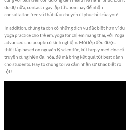
do dự nữa, contact ngay lập tức hôm nay để nhận
consultation free với bắt đầu chuyến đi phục hồi của you!
In addition, chúng ta còn có những dịch vụ đặc biệt hơn ví dụ
yoga practice cho trẻ em, yoga for chị em mang thai, với Yoga
advanced cho people có kinh nghiệm. Mỗi lớp đều được
thiết lập based on nguyên lý scientific, kết hợp y medicine cổ
truyền cùng hiện đại hóa, để mà bring kết quả tốt best dành
cho students. Hãy to chúng tôi và cảm nhận sự khác biệt rõ
rệt!