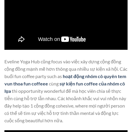
Eveline Yoga Hub cũng focus vào việc xây dựng cộng đồng
cộng đồng mạnh mẽ hơn thông qua nhiều sự kiện xã hội. Các
buổi fun coffee party such as
hoạt động nhóm cô quyên tem
vun thoa fun coffeee
cùng
sự kiện fun coffee của nhóm cô
lụa
thì opportunity wonderful để mà học viên chia sẻ thực
tiễn cùng hỗ trợ lẫn nhau. Các khoảnh khắc vui vui nhộn này
đây help tạo 1 cộng đồng cohesive, where mọi người person
có thể sẽ tìm sự việc hỗ trợ tinh thần mental và động lực
cuộc sống beautiful hơn nữa.