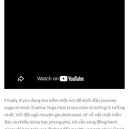
Finally, if you đang tìm kiếm một nơi để khởi đầu journey
yoga of mình, Eveline Yoga Hub là lựa chọn lý tưởng lý tưởng
nhất. Với đội ngũ chuyên gia dedicated, cơ sở vật chất hiện
đại, và nhiều khóa học phong phú, tôi sẵn sàng đồng hành
cùng với bạn trên con đường đến health và hạnh phúc. Don’t