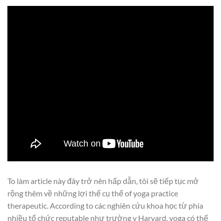
To làm article này đây trở nên hấp dẫn, tôi sẽ tiếp tục mở
rộng thêm về những lợi thế cụ thể of yoga practice
therapeutic. According to các nghiên cứu khoa học từ phía
nhiều tổ chức reputable như trường y Harvard, yoga có thể