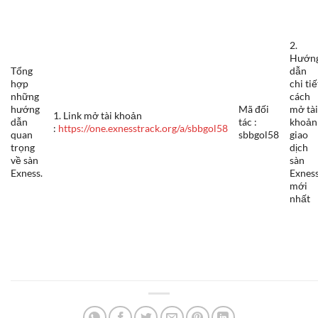
2.
Hướn
Tổng
dẫn
hợp
chi tiế
những
cách
hướng
Mã đối
mở tà
1. Link mở tài khoản
dẫn
tác :
khoản
:
https://one.exnesstrack.org/a/sbbgol58
quan
sbbgol58
giao
trọng
dịch
về sàn
sàn
Exness.
Exnes
mới
nhất