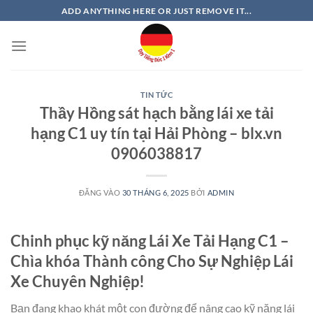
Bỏ
ADD ANYTHING HERE OR JUST REMOVE IT...
qua
nội
dung
TIN TỨC
Thầy Hồng sát hạch bằng lái xe tải
hạng C1 uy tín tại Hải Phòng – blx.vn
0906038817
ĐĂNG VÀO
30 THÁNG 6, 2025
BỞI
ADMIN
Chinh phục kỹ năng Lái Xe Tải Hạng C1 –
Chìa khóa Thành công Cho Sự Nghiệp Lái
Xe Chuyên Nghiệp!
Bạn đang khao khát một con đường để nâng cao kỹ năng lái