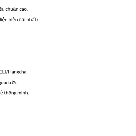
êu chuẩn cao.
iện hiện đại nhất)
HELI/Hangcha.
oài trời.
hệ thông minh.