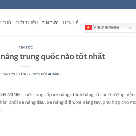
G CHỦ
GIỚI THIỆU
TIN TỨC
LIÊN HỆ
Vietnamese
TIN TỨC
 nâng trung quốc nào tốt nhất
G VÀO
29 THÁNG 7, 2025
BỞI
ADMIN
ÌNH MINH
– nơi cung cấp
xe nâng chính hãng
từ các thương hiệu
phân phối
xe nâng dầu, xe nâng điện, xe nâng tay
, phù hợp cho mọ
t.