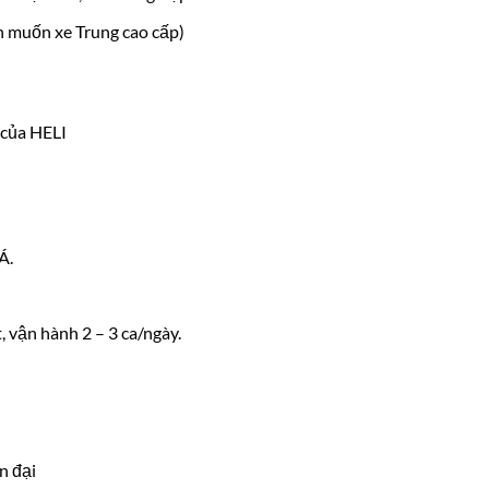
n muốn xe Trung cao cấp)
 của HELI
Á.
 vận hành 2 – 3 ca/ngày.
n đại