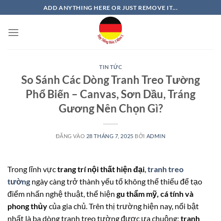
Bỏ
ADD ANYTHING HERE OR JUST REMOVE IT...
qua
nội
dung
TIN TỨC
So Sánh Các Dòng Tranh Treo Tường
Phổ Biến – Canvas, Sơn Dầu, Tráng
Gương Nên Chọn Gì?
ĐĂNG VÀO
28 THÁNG 7, 2025
BỞI
ADMIN
Trong lĩnh vực
trang trí nội thất hiện đại
,
tranh treo
tường
ngày càng trở thành yếu tố không thể thiếu để tạo
điểm nhấn nghệ thuật, thể hiện
gu thẩm mỹ, cá tính và
phong thủy
của gia chủ. Trên thị trường hiện nay, nổi bật
nhất là ba dòng tranh treo tường được ưa chuộng:
tranh