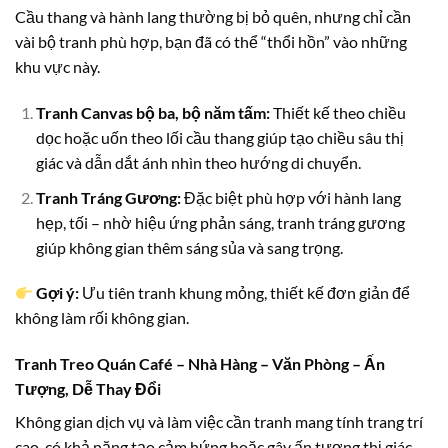
Cầu thang và hành lang thường bị bỏ quên, nhưng chỉ cần
vài bộ tranh phù hợp, bạn đã có thể “thổi hồn” vào những
khu vực này.
Tranh Canvas bộ ba, bộ năm tấm:
Thiết kế theo chiều
dọc hoặc uốn theo lối cầu thang giúp tạo chiều sâu thị
giác và dẫn dắt ánh nhìn theo hướng di chuyển.
Tranh Tráng Gương:
Đặc biệt phù hợp với hành lang
hẹp, tối – nhờ hiệu ứng phản sáng, tranh tráng gương
giúp không gian thêm sáng sủa và sang trọng.
Gợi ý:
Ưu tiên tranh khung mỏng, thiết kế đơn giản để
không làm rối không gian.
Tranh Treo Quán Café – Nhà Hàng – Văn Phòng – Ấn
Tượng, Dễ Thay Đổi
Không gian dịch vụ và làm việc cần tranh mang tính trang trí
cao, có khả năng tạo cảm hứng hoặc gây ấn tượng thị giác