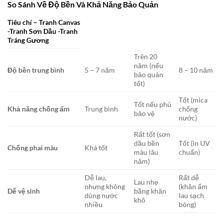
So Sánh Về Độ Bền Và Khả Năng Bảo Quản
Tiêu chí – Tranh Canvas
-Tranh Sơn Dầu -Tranh
Tráng Gương
Trên 20
năm (nếu
Độ bền trung bình
5 – 7 năm
8 – 10 năm
bảo quản
tốt)
Tốt (mica
Tốt nếu phủ
Khả năng chống ẩm
Trung bình
chống
bảo vệ
nước)
Rất tốt (sơn
dầu bền
Tốt (in UV
Chống phai màu
Khá tốt
màu lâu
chuẩn)
năm)
Dễ lau,
Rất dễ
Lau nhẹ
nhưng không
(khăn ẩm
Dễ vệ sinh
bằng khăn
dùng nước
lau sạch
khô
nhiều
bóng)