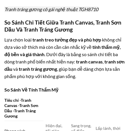
Tranh tráng gương cô gái nghệ thuật TGH8710
So Sánh Chi Tiết Giữa Tranh Canvas, Tranh Sơn
Dầu Và Tranh Tráng Gương
Lựa chọn loại
tranh treo tường đẹp và phù hợp
không chỉ
dựa vào sở thích mà còn cần cân nhắc kỹ về
tính thẩm mỹ,
độ bền và giá thành
. Dưới đây là bảng so sánh chi tiết ba
dòng tranh phổ biến nhất hiện nay:
tranh canvas
,
tranh sơn
dầu
và
tranh tráng gương
, giúp bạn dễ dàng chọn lựa sản
phẩm phù hợp với không gian sống.
So Sánh Về Tính Thẩm Mỹ
Tiêu chí -Tranh
Canvas -Tranh Sơn
Dầu -Tranh Tráng
Gương
Hiện đại,
Sang trọng,
Lấp lánh, thời
Phong cách
tối giản,
cổ điển,