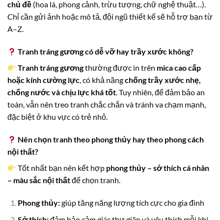
chủ đề
(hoa lá, phong cảnh, trừu tượng, chữ nghệ thuật…).
Chỉ cần gửi ảnh hoặc mô tả, đội ngũ thiết kế sẽ hỗ trợ bạn từ
A–Z.
Tranh tráng gương có dễ vỡ hay trầy xước không?
Tranh tráng gương
thường được in trên
mica cao cấp
hoặc kính cường lực
, có khả năng
chống trầy xước nhẹ,
chống nước và chịu lực khá tốt
. Tuy nhiên, để đảm bảo an
toàn, vẫn nên treo tranh chắc chắn và tránh va chạm mạnh,
đặc biệt ở khu vực có trẻ nhỏ.
Nên chọn tranh theo phong thủy hay theo phong cách
nội thất?
Tốt nhất bạn nên kết hợp
phong thủy – sở thích cá nhân
– màu sắc nội thất
để chọn tranh.
Phong thủy:
giúp tăng năng lượng tích cực cho gia đình
Sở thích:
đảm bảo cảm giác thư giãn và yêu thích mỗi khi