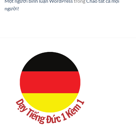
Một người bình luận WordPress
trong
Chào tất cả mọi
người!