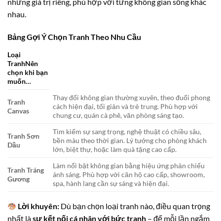
những giá trị riêng, phù hợp với từng không gian sống khác
nhau.
Bảng Gợi Ý Chọn Tranh Theo Nhu Cầu
Loại
TranhNên
chọn khi bạn
muốn…
Thay đổi không gian thường xuyên, theo đuổi phong
Tranh
cách hiện đại, tối giản và trẻ trung. Phù hợp với
Canvas
chung cư, quán cà phê, văn phòng sáng tạo.
Tìm kiếm sự sang trọng, nghệ thuật có chiều sâu,
Tranh Sơn
bền màu theo thời gian. Lý tưởng cho phòng khách
Dầu
lớn, biệt thự, hoặc làm quà tặng cao cấp.
Làm nổi bật không gian bằng hiệu ứng phản chiếu
Tranh Tráng
ánh sáng. Phù hợp với căn hộ cao cấp, showroom,
Gương
spa, hành lang cần sự sáng và hiện đại.
Lời khuyên:
Dù bạn chọn loại tranh nào, điều quan trọng
nhất là
sự kết nối cá nhân với bức tranh
– để mỗi lần ngắm