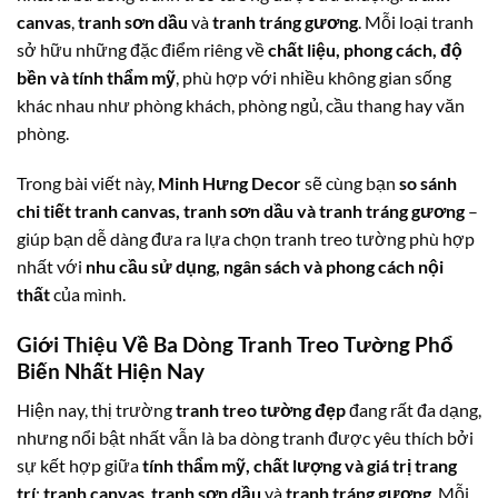
canvas
,
tranh sơn dầu
và
tranh tráng gương
. Mỗi loại tranh
sở hữu những đặc điểm riêng về
chất liệu, phong cách, độ
bền và tính thẩm mỹ
, phù hợp với nhiều không gian sống
khác nhau như phòng khách, phòng ngủ, cầu thang hay văn
phòng.
Trong bài viết này,
Minh Hưng Decor
sẽ cùng bạn
so sánh
chi tiết tranh canvas, tranh sơn dầu và tranh tráng gương
–
giúp bạn dễ dàng đưa ra lựa chọn tranh treo tường phù hợp
nhất với
nhu cầu sử dụng, ngân sách và phong cách nội
thất
của mình.
Giới Thiệu Về Ba Dòng Tranh Treo Tường Phổ
Biến Nhất Hiện Nay
Hiện nay, thị trường
tranh treo tường đẹp
đang rất đa dạng,
nhưng nổi bật nhất vẫn là ba dòng tranh được yêu thích bởi
sự kết hợp giữa
tính thẩm mỹ, chất lượng và giá trị trang
trí
:
tranh canvas
,
tranh sơn dầu
và
tranh tráng gương
. Mỗi