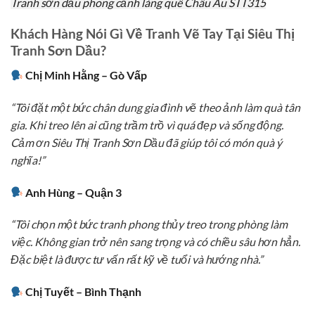
Tranh sơn dầu phong cảnh làng quê Châu Âu STT315
Khách Hàng Nói Gì Về Tranh Vẽ Tay Tại Siêu Thị
Tranh Sơn Dầu?
Chị Minh Hằng – Gò Vấp
“Tôi đặt một bức chân dung gia đình vẽ theo ảnh làm quà tân
gia. Khi treo lên ai cũng trầm trồ vì quá đẹp và sống động.
Cảm ơn Siêu Thị Tranh Sơn Dầu đã giúp tôi có món quà ý
nghĩa!”
Anh Hùng – Quận 3
“Tôi chọn một bức tranh phong thủy treo trong phòng làm
việc. Không gian trở nên sang trọng và có chiều sâu hơn hẳn.
Đặc biệt là được tư vấn rất kỹ về tuổi và hướng nhà.”
Chị Tuyết – Bình Thạnh