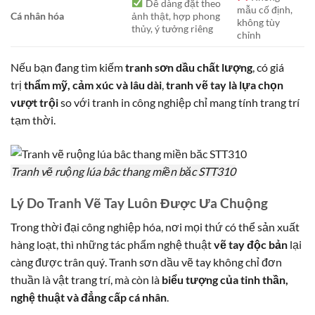
Dễ dàng đặt theo
mẫu cố định,
Cá nhân hóa
ảnh thật, hợp phong
không tùy
thủy, ý tưởng riêng
chỉnh
Nếu bạn đang tìm kiếm
tranh sơn dầu chất lượng
, có giá
trị
thẩm mỹ, cảm xúc và lâu dài
,
tranh vẽ tay là lựa chọn
vượt trội
so với tranh in công nghiệp chỉ mang tính trang trí
tạm thời.
Tranh vẽ ruộng lúa bâc thang miền băc STT310
Lý Do Tranh Vẽ Tay Luôn Được Ưa Chuộng
Trong thời đại công nghiệp hóa, nơi mọi thứ có thể sản xuất
hàng loạt, thì những tác phẩm nghệ thuật
vẽ tay độc bản
lại
càng được trân quý. Tranh sơn dầu vẽ tay không chỉ đơn
thuần là vật trang trí, mà còn là
biểu tượng của tinh thần,
nghệ thuật và đẳng cấp cá nhân
.