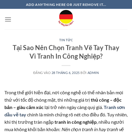
Bỏ
ADD ANYTHING HERE OR JUST REMOVE IT...
qua
nội
dung
TIN TỨC
Tại Sao Nên Chọn Tranh Vẽ Tay Thay
Vì Tranh In Công Nghiệp?
ĐĂNG VÀO
28 THÁNG 6, 2025
BỞI
ADMIN
Trong thế giới hiện đại, nơi công nghệ có thể nhân bản mọi
thứ với tốc độ chóng mặt, thì những giá trị
thủ công – độc
bản – giàu cảm xúc
lại trở nên ngày càng quý giá.
Tranh sơn
dầu vẽ tay
chính là minh chứng rõ nét cho điều đó. Tuy nhiên,
khi thị trường tràn ngập
tranh in công nghiệp
, nhiều người
mua không khỏi băn khoăn:
Nên chọn tranh in hay tranh vẽ