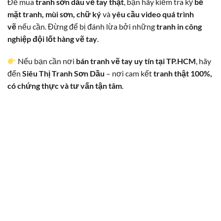
Để mua
tranh sơn dầu vẽ tay thật
, bạn hãy kiểm tra kỹ
bề
mặt tranh, mùi sơn, chữ ký
và
yêu cầu video quá trình
vẽ
nếu cần. Đừng để bị đánh lừa bởi những
tranh in công
nghiệp đội lốt hàng vẽ tay
.
Nếu bạn cần nơi
bán tranh vẽ tay uy tín tại TP.HCM
, hãy
đến
Siêu Thị Tranh Sơn Dầu
– nơi cam kết
tranh thật 100%,
có chứng thực và tư vấn tận tâm
.