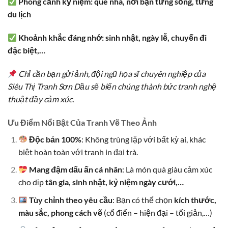
Phong cảnh kỷ niệm: quê nhà, nơi bạn từng sống, từng
du lịch
Khoảnh khắc đáng nhớ: sinh nhật, ngày lễ, chuyến đi
đặc biệt,…
Chỉ cần bạn gửi ảnh, đội ngũ họa sĩ chuyên nghiệp của
Siêu Thị Tranh Sơn Dầu sẽ biến chúng thành bức tranh nghệ
thuật đầy cảm xúc.
Ưu Điểm Nổi Bật Của Tranh Vẽ Theo Ảnh
Độc bản 100%
: Không trùng lặp với bất kỳ ai, khác
biệt hoàn toàn với tranh in đại trà.
Mang đậm dấu ấn cá nhân
: Là món quà giàu cảm xúc
cho dịp
tân gia, sinh nhật, kỷ niệm ngày cưới,…
Tùy chỉnh theo yêu cầu
: Bạn có thể chọn
kích thước,
màu sắc, phong cách vẽ
(cổ điển – hiện đại – tối giản,…)