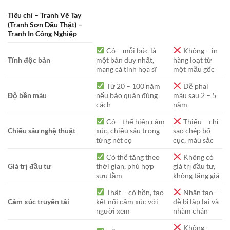
Tiêu chí – Tranh Vẽ Tay
(Tranh Sơn Dầu Thật) –
Tranh In Công Nghiệp
Có – mỗi bức là
Không – in
Tính độc bản
một bản duy nhất,
hàng loạt từ
mang cá tính họa sĩ
một mẫu gốc
Từ 20 – 100 năm
Dễ phai
Độ bền màu
nếu bảo quản đúng
màu sau 2 – 5
cách
năm
Có – thể hiện cảm
Thiếu – chỉ
Chiều sâu nghệ thuật
xúc, chiều sâu trong
sao chép bố
từng nét cọ
cục, màu sắc
Có thể tăng theo
Không có
Giá trị đầu tư
thời gian, phù hợp
giá trị đầu tư,
sưu tầm
không tăng giá
Thật – có hồn, tạo
Nhân tạo –
Cảm xúc truyền tải
kết nối cảm xúc với
dễ bị lặp lại và
người xem
nhàm chán
Không –