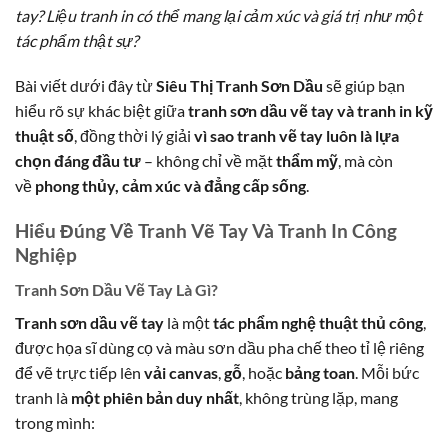
tay? Liệu tranh in có thể mang lại cảm xúc và giá trị như một
tác phẩm thật sự?
Bài viết dưới đây từ
Siêu Thị Tranh Sơn Dầu
sẽ giúp bạn
hiểu rõ sự khác biệt giữa
tranh sơn dầu vẽ tay và tranh in kỹ
thuật số
, đồng thời lý giải
vì sao tranh vẽ tay luôn là lựa
chọn đáng đầu tư
– không chỉ về mặt
thẩm mỹ
, mà còn
về
phong thủy, cảm xúc và đẳng cấp sống
.
Hiểu Đúng Về Tranh Vẽ Tay Và Tranh In Công
Nghiệp
Tranh Sơn Dầu Vẽ Tay Là Gì?
Tranh sơn dầu vẽ tay
là một
tác phẩm nghệ thuật thủ công
,
được họa sĩ dùng cọ và màu sơn dầu pha chế theo tỉ lệ riêng
để vẽ trực tiếp lên
vải canvas
,
gỗ
, hoặc
bảng toan
. Mỗi bức
tranh là
một phiên bản duy nhất
, không trùng lặp, mang
trong mình: