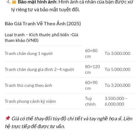
Bảo mật hình ảnh
: Hình ảnh cá nhân của bạn được xử
lý riêng tư và bảo mật tuyệt đối.
Báo Giá Tranh Vẽ Theo Ảnh (2025)
Loại tranh – Kích thước phổ biến -Giá
tham khảo (VNĐ)
60×80
Tranh chân dung 1 người
Từ 3.000.000
cm
80×120
Tranh chân dung gia đình 2–4 người
Từ 5.000.000
cm
60×90
Tranh thú cưng theo ảnh
Từ 3.200.000
cm
Tuỳ
3.500.000 –
Tranh phong cảnh kỷ niệm
chỉnh
6.000.000
Giá có thể thay đổi tùy độ chi tiết và tay nghề họa sĩ. Liên
hệ trực tiếp để được tư vấn.