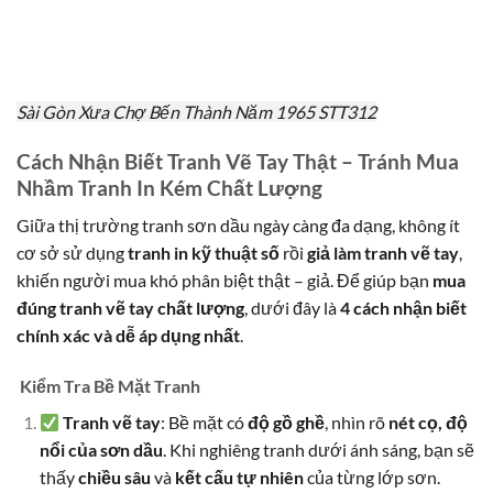
Sài Gòn Xưa Chợ Bến Thành Năm 1965 STT312
Cách Nhận Biết Tranh Vẽ Tay Thật – Tránh Mua
Nhầm Tranh In Kém Chất Lượng
Giữa thị trường tranh sơn dầu ngày càng đa dạng, không ít
cơ sở sử dụng
tranh in kỹ thuật số
rồi
giả làm tranh vẽ tay
,
khiến người mua khó phân biệt thật – giả. Để giúp bạn
mua
đúng tranh vẽ tay chất lượng
, dưới đây là
4 cách nhận biết
chính xác và dễ áp dụng nhất
.
Kiểm Tra Bề Mặt Tranh
Tranh vẽ tay
: Bề mặt có
độ gồ ghề
, nhìn rõ
nét cọ, độ
nổi của sơn dầu
. Khi nghiêng tranh dưới ánh sáng, bạn sẽ
thấy
chiều sâu
và
kết cấu tự nhiên
của từng lớp sơn.