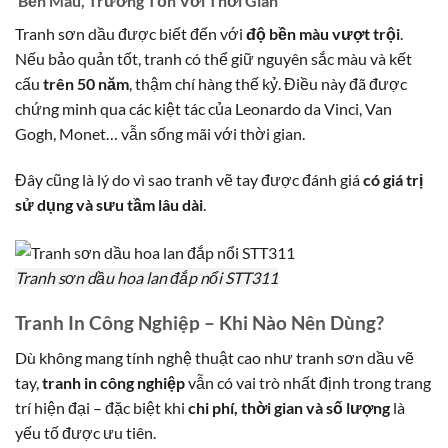
Bền Màu, Trường Tồn Với Thời Gian
Tranh sơn dầu được biết đến với
độ bền màu vượt trội
.
Nếu bảo quản tốt, tranh có thể giữ nguyên sắc màu và kết
cấu
trên 50 năm
, thậm chí hàng thế kỷ. Điều này đã được
chứng minh qua các kiệt tác của Leonardo da Vinci, Van
Gogh, Monet… vẫn sống mãi với thời gian.
Đây cũng là lý do vì sao tranh vẽ tay được đánh giá
có giá trị
sử dụng và sưu tầm lâu dài
.
Tranh sơn dầu hoa lan đắp nổi STT311
Tranh In Công Nghiệp – Khi Nào Nên Dùng?
Dù không mang tính nghệ thuật cao như tranh sơn dầu vẽ
tay,
tranh in công nghiệp
vẫn có vai trò nhất định trong trang
trí hiện đại – đặc biệt khi
chi phí, thời gian và số lượng
là
yếu tố được ưu tiên.