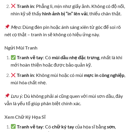
Tranh in
: Phẳng lì, mịn như giấy ảnh. Không có độ nổi,
nhìn kỹ sẽ thấy
hình ảnh bị “in” lên vải
, thiếu chân thật.
Mẹo
: Dùng đèn pin hoặc ánh sáng xiên từ góc để soi rõ
nét cọ thật – tranh in sẽ không có hiệu ứng này.
Ngửi Mùi Tranh
Tranh vẽ tay
: Có
mùi dầu nhẹ đặc trưng
, nhất là khi
mới hoàn thiện hoặc được bảo quản kỹ.
Tranh in
: Không mùi hoặc có mùi
mực in công nghiệp
,
mùi hóa chất nhẹ.
Lưu ý
: Dù không phải ai cũng quen với mùi sơn dầu, đây
vẫn là yếu tố giúp phân biệt chính xác.
Xem Chữ Ký Họa Sĩ
Tranh vẽ tay
: Có
chữ ký tay
của họa sĩ bằng
sơn
,