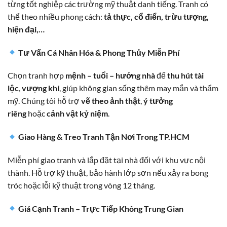
từng tốt nghiệp các trường mỹ thuật danh tiếng. Tranh có
thể theo nhiều phong cách:
tả thực, cổ điển, trừu tượng,
hiện đại,…
Tư Vấn Cá Nhân Hóa & Phong Thủy Miễn Phí
Chọn tranh hợp
mệnh – tuổi – hướng nhà
để
thu hút tài
lộc
,
vượng khí
, giúp không gian sống thêm may mắn và thẩm
mỹ. Chúng tôi hỗ trợ
vẽ theo ảnh thật
,
ý tưởng
riêng
hoặc
cảnh vật kỷ niệm
.
Giao Hàng & Treo Tranh Tận Nơi Trong TP.HCM
Miễn phí giao tranh và lắp đặt tại nhà đối với khu vực nội
thành. Hỗ trợ kỹ thuật, bảo hành lớp sơn nếu xảy ra bong
tróc hoặc lỗi kỹ thuật trong vòng 12 tháng.
Giá Cạnh Tranh – Trực Tiếp Không Trung Gian