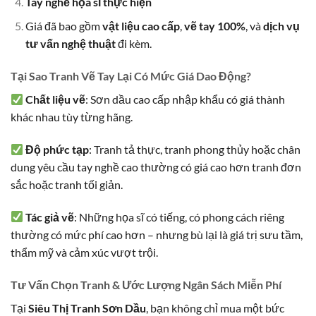
Tay nghề họa sĩ thực hiện
Giá đã bao gồm
vật liệu cao cấp
,
vẽ tay 100%
, và
dịch vụ
tư vấn nghệ thuật
đi kèm.
Tại Sao Tranh Vẽ Tay Lại Có Mức Giá Dao Động?
Chất liệu vẽ
: Sơn dầu cao cấp nhập khẩu có giá thành
khác nhau tùy từng hãng.
Độ phức tạp
: Tranh tả thực, tranh phong thủy hoặc chân
dung yêu cầu tay nghề cao thường có giá cao hơn tranh đơn
sắc hoặc tranh tối giản.
Tác giả vẽ
: Những họa sĩ có tiếng, có phong cách riêng
thường có mức phí cao hơn – nhưng bù lại là giá trị sưu tầm,
thẩm mỹ và cảm xúc vượt trội.
Tư Vấn Chọn Tranh & Ước Lượng Ngân Sách Miễn Phí
Tại
Siêu Thị Tranh Sơn Dầu
, bạn không chỉ mua một bức