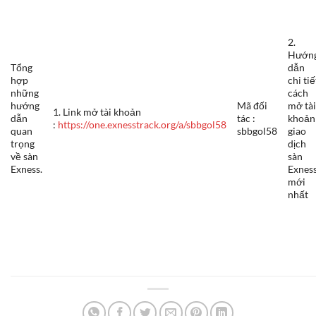
2.
Hướn
Tổng
dẫn
hợp
chi tiế
những
cách
hướng
Mã đối
mở tà
1. Link mở tài khoản
dẫn
tác :
khoản
:
https://one.exnesstrack.org/a/sbbgol58
quan
sbbgol58
giao
trọng
dịch
về sàn
sàn
Exness.
Exnes
mới
nhất