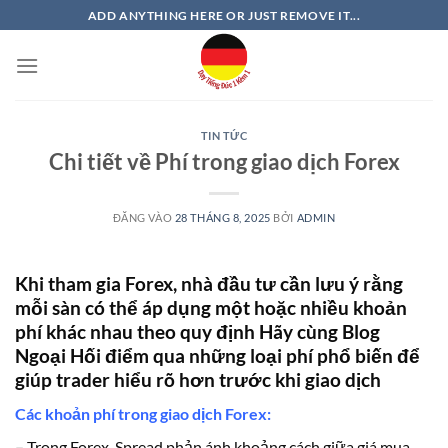
Bỏ
ADD ANYTHING HERE OR JUST REMOVE IT...
qua
nội
dung
TIN TỨC
Chi tiết về Phí trong giao dịch Forex
ĐĂNG VÀO
28 THÁNG 8, 2025
BỞI
ADMIN
Khi tham gia Forex, nhà đầu tư cần lưu ý rằng
mỗi sàn có thể áp dụng một hoặc nhiều khoản
phí khác nhau theo quy định Hãy cùng Blog
Ngoại Hối điểm qua những loại phí phổ biến để
giúp trader hiểu rõ hơn trước khi giao dịch
Các khoản phí trong giao dịch Forex
:
–
Trong Forex, Spread phản ánh khoảng cách giữa giá mua