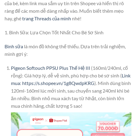
của bé, kèm link mua sắm uy tín trên Shopee và hiển thị rõ
ràng để các mom dễ dàng nhấp vào. Muốn biết thêm mẹo
hay, ghé
trang Threads của mình
nhé!
1. Bình Sữa: Lựa Chọn Tốt Nhất Cho Bé Sơ Sinh
Bình sữa
là món đồ không thể thiếu. Dựa trên trải nghiệm,
mình gợi ý:
Pigeon Softouch PPSU Plus Thế Hệ III
(160ml/240ml, cổ
rộng): Giá hợp lý, dễ vệ sinh, phù hợp cho bé sơ sinh (
Link
mua: https://s.shopee.vn/1g8QwdpKRG
). Mình dùng bình
120ml-160ml lúc mới sinh, sau chuyển sang 240ml khi bé
ăn nhiều. Bình nhỏ mua xách tay từ Nhật, còn bình lớn
mua chính hãng, chất lượng 5 sao!