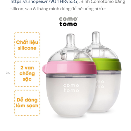
https://s.shopee.vn/9UrIHRy55G
). Bình Comotomo bằng
silicon, sau 6 tháng mình dùng để bé uống nước.