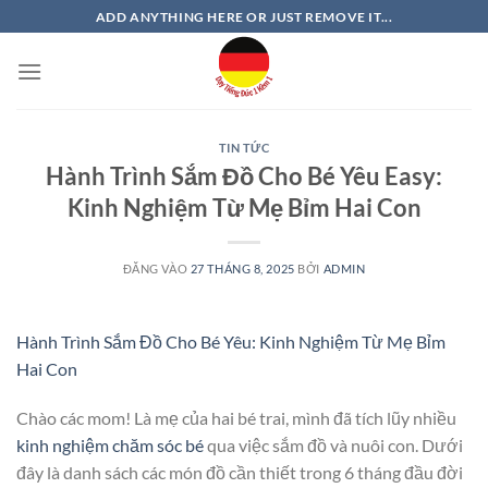
Bỏ
ADD ANYTHING HERE OR JUST REMOVE IT...
qua
nội
dung
TIN TỨC
Hành Trình Sắm Đồ Cho Bé Yêu Easy:
Kinh Nghiệm Từ Mẹ Bỉm Hai Con
ĐĂNG VÀO
27 THÁNG 8, 2025
BỞI
ADMIN
Hành Trình Sắm Đồ Cho Bé Yêu: Kinh Nghiệm Từ Mẹ Bỉm
Hai Con
Chào các mom! Là mẹ của hai bé trai, mình đã tích lũy nhiều
kinh nghiệm chăm sóc bé
qua việc sắm đồ và nuôi con. Dưới
đây là danh sách các món đồ cần thiết trong 6 tháng đầu đời