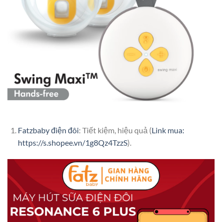
Fatzbaby điện đôi
: Tiết kiệm, hiệu quả (
Link mua:
https://s.shopee.vn/1g8Qz4TzzS
).