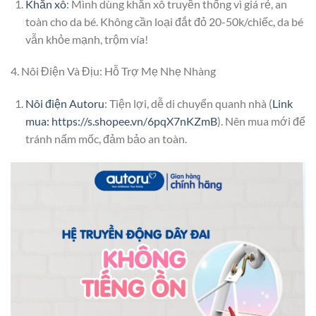
Khăn xô
: Mình dùng khăn xô truyền thống vì giá rẻ, an
toàn cho da bé. Không cần loại đắt đỏ 20-50k/chiếc, da bé
vẫn khỏe mạnh, trộm vía!
4. Nôi Điện Và Địu: Hỗ Trợ Mẹ Nhẹ Nhàng
Nôi điện Autoru
: Tiện lợi, dễ di chuyển quanh nhà (
Link
mua: https://s.shopee.vn/6pqX7nKZmB
). Nên mua mới để
tránh nấm mốc, đảm bảo an toàn.