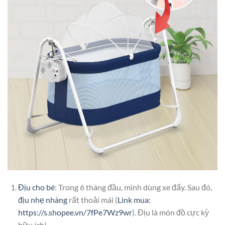
Địu cho bé
: Trong 6 tháng đầu, mình dùng xe đẩy. Sau đó,
địu nhẹ nhàng
rất thoải mái (
Link mua:
https://s.shopee.vn/7fPe7Wz9wr
). Địu là món đồ cực kỳ
hữu ích!