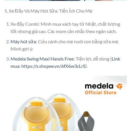
5. Xe Đẩy Và Máy Hút Sữa: Tiện Ích Cho Mẹ
Xe đẩy Combi: Mình mua xách tay từ Nhật, chất lượng
tốt nhưng giá cao. Các mom cân nhắc theo ngân sách.
Máy hút sữa
: Cứu cánh cho mẹ nuôi con bằng sữa mẹ.
Mình gợi ý:
Medela Swing Maxi Hands Free
: Tiện lợi, dễ dùng (
Link
mua: https://s.shopee.vn/6fX6w3cLrS
).