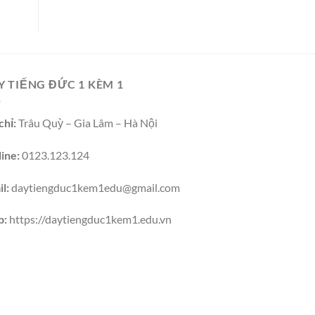
Y TIẾNG ĐỨC 1 KÈM 1
chỉ:
Trâu Quỳ – Gia Lâm – Hà Nội
ine:
0123.123.124
l:
daytiengduc1kem1edu@gmail.com
b:
https://daytiengduc1kem1.edu.vn