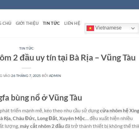
G CHỦ
GIỚI THIỆU
TIN TỨC
LIÊN HỆ
Vietnamese
TIN TỨC
ôm 2 đầu uy tín tại Bà Rịa – Vũng Tàu
G VÀO
26 THÁNG 7, 2025
BỞI
ADMIN
gfa bùng nổ ở Vũng Tàu
 phát triển mạnh mẽ, kéo theo nhu cầu sử dụng
cửa nhôm hệ Xing
Bà Rịa, Châu Đức, Long Đất, Xuyên Mộc
… đều xuất hiện nhiều
ất lượng,
máy cắt nhôm 2 đầu
đã trở thành thiết bị không thể th