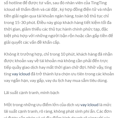
số hotline để được tư vấn, sau đó nhân viên của TingTing
icloud sẽ thẩm định và cài đặt , ký hợp đồng điện tử và nhận
tiền giải ngân qua tài khoản ngân hàng, toàn bộ thủ tục chỉ
trong 15-30 phút. Điều này giúp khách hàng tiết kiệm tối đa
thời gian, giảm thiểu các thủ tục hành chính phức tạp, đặc
biệt phù hợp với những người bận rộn hoặc cần gấp tiền để
giải quyết các vấn đề khẩn cấp.
Không ít trường hợp, chỉ trong 10 phút, khách hàng đã nhận
được khoản vay về tài khoản mà không cần phải đến trực
tiếp quầy giao dịch hay mất thời gian chờ đợi. Nhờ vậy, ting
ting
vay icloud
đã trở thành lựa chọn ưu tiên trong các khoản
vay ngắn hạn, vay gấp, vay du lịch hay mua sắm tiêu dùng.
Lãi suất cạnh tranh, minh bạch
Một trong những ưu điểm lớn của dịch vụ
vay icloud
là mức
lãi suất cạnh tranh, rõ ràng, không phát sinh phí ẩn. Các đơn
vị được cấp phép và có địa điểm kinh doanh rõ ràng với các