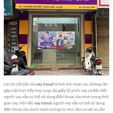
Lợi ích nổi bật của
vay icloud
là tính linh hoạt cao, không cần
gặp mặt trực tiếp hay cung cấp giấy tờ phức tạp và đặc biệt
người vay vẫn có thể sử dụng điện thoại của mình trong thời
gian vay. Với việc
vay icloud
, người vay vẫn có thể sử dụng
điện thoại của chính mình tương tự như cầm cà vẹt xe vẫn