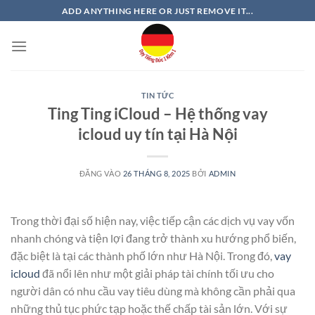
Bỏ
ADD ANYTHING HERE OR JUST REMOVE IT...
qua
nội
dung
TIN TỨC
Ting Ting iCloud – Hệ thống vay
icloud uy tín tại Hà Nội
ĐĂNG VÀO
26 THÁNG 8, 2025
BỞI
ADMIN
Trong thời đại số hiện nay, việc tiếp cận các dịch vụ vay vốn
nhanh chóng và tiện lợi đang trở thành xu hướng phổ biến,
đặc biệt là tại các thành phố lớn như Hà Nội. Trong đó,
vay
icloud
đã nổi lên như một giải pháp tài chính tối ưu cho
người dân có nhu cầu vay tiêu dùng mà không cần phải qua
những thủ tục phức tạp hoặc thế chấp tài sản lớn. Với sự