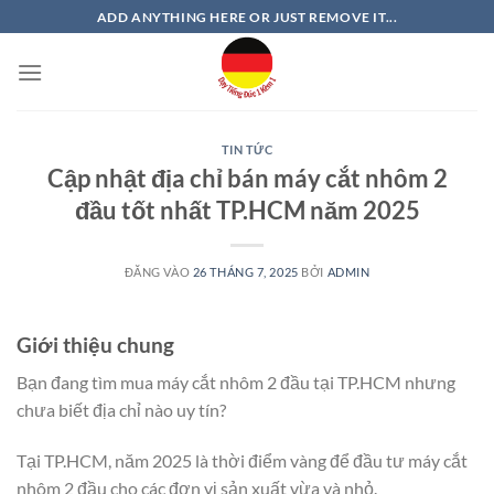
Bỏ
ADD ANYTHING HERE OR JUST REMOVE IT...
qua
nội
dung
TIN TỨC
Cập nhật địa chỉ bán máy cắt nhôm 2
đầu tốt nhất TP.HCM năm 2025
ĐĂNG VÀO
26 THÁNG 7, 2025
BỞI
ADMIN
Giới thiệu chung
Bạn đang tìm mua máy cắt nhôm 2 đầu tại TP.HCM nhưng
chưa biết địa chỉ nào uy tín?
Tại TP.HCM, năm 2025 là thời điểm vàng để đầu tư máy cắt
nhôm 2 đầu cho các đơn vị sản xuất vừa và nhỏ.