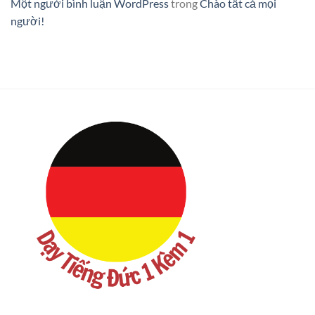
Một người bình luận WordPress
trong
Chào tất cả mọi
người!