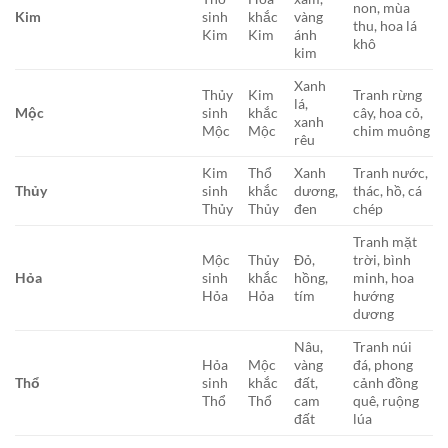
non, mùa
Kim
sinh
khắc
vàng
thu, hoa lá
Kim
Kim
ánh
khô
kim
Xanh
Thủy
Kim
Tranh rừng
lá,
Mộc
sinh
khắc
cây, hoa cỏ,
xanh
Mộc
Mộc
chim muông
rêu
Kim
Thổ
Xanh
Tranh nước,
Thủy
sinh
khắc
dương,
thác, hồ, cá
Thủy
Thủy
đen
chép
Tranh mặt
Mộc
Thủy
Đỏ,
trời, bình
Hỏa
sinh
khắc
hồng,
minh, hoa
Hỏa
Hỏa
tím
hướng
dương
Nâu,
Tranh núi
Hỏa
Mộc
vàng
đá, phong
Thổ
sinh
khắc
đất,
cảnh đồng
Thổ
Thổ
cam
quê, ruộng
đất
lúa