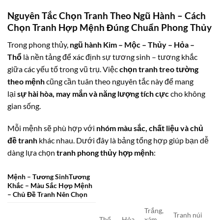
Nguyên Tắc Chọn Tranh Theo Ngũ Hành – Cách
Chọn Tranh Hợp Mệnh Đúng Chuẩn Phong Thủy
Trong phong thủy,
ngũ hành Kim – Mộc – Thủy – Hỏa –
Thổ
là nền tảng để xác định sự tương sinh – tương khắc
giữa các yếu tố trong vũ trụ. Việc
chọn tranh treo tường
theo mệnh
cũng cần tuân theo nguyên tắc này để mang
lại
sự hài hòa, may mắn và năng lượng tích cực
cho không
gian sống.
Mỗi mệnh sẽ phù hợp với
nhóm màu sắc, chất liệu và chủ
đề tranh
khác nhau. Dưới đây là bảng tổng hợp giúp bạn dễ
dàng lựa chọn
tranh phong thủy hợp mệnh
:
Mệnh – Tương SinhTương
Khắc – Màu Sắc Hợp Mệnh
– Chủ Đề Tranh Nên Chọn
Trắng,
Tranh núi
Thổ
Hỏa
xám,