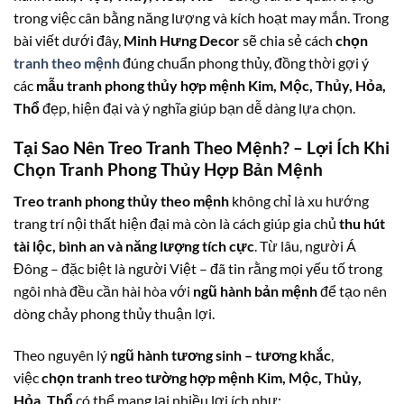
trong việc cân bằng năng lượng và kích hoạt may mắn. Trong
bài viết dưới đây,
Minh Hưng Decor
sẽ chia sẻ cách
chọn
tranh theo mệnh
đúng chuẩn phong thủy, đồng thời gợi ý
các
mẫu tranh phong thủy hợp mệnh Kim, Mộc, Thủy, Hỏa,
Thổ
đẹp, hiện đại và ý nghĩa giúp bạn dễ dàng lựa chọn.
Tại Sao Nên Treo Tranh Theo Mệnh? – Lợi Ích Khi
Chọn Tranh Phong Thủy Hợp Bản Mệnh
Treo tranh phong thủy theo mệnh
không chỉ là xu hướng
trang trí nội thất hiện đại mà còn là cách giúp gia chủ
thu hút
tài lộc, bình an và năng lượng tích cực
. Từ lâu, người Á
Đông – đặc biệt là người Việt – đã tin rằng mọi yếu tố trong
ngôi nhà đều cần hài hòa với
ngũ hành bản mệnh
để tạo nên
dòng chảy phong thủy thuận lợi.
Theo nguyên lý
ngũ hành tương sinh – tương khắc
,
việc
chọn tranh treo tường hợp mệnh Kim, Mộc, Thủy,
Hỏa, Thổ
có thể mang lại nhiều lợi ích như: