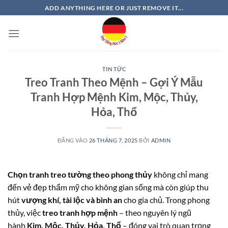
Bỏ
ADD ANYTHING HERE OR JUST REMOVE IT...
qua
nội
dung
TIN TỨC
Treo Tranh Theo Mệnh – Gợi Ý Mẫu
Tranh Hợp Mệnh Kim, Mộc, Thủy,
Hỏa, Thổ
ĐĂNG VÀO
26 THÁNG 7, 2025
BỞI
ADMIN
Chọn tranh treo tường theo phong thủy
không chỉ mang
đến vẻ đẹp thẩm mỹ cho không gian sống mà còn giúp thu
hút
vượng khí, tài lộc và bình an
cho gia chủ. Trong phong
thủy, việc
treo tranh hợp mệnh
– theo nguyên lý ngũ
hành
Kim, Mộc, Thủy, Hỏa, Thổ
– đóng vai trò quan trọng