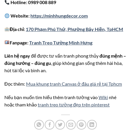
Hotline: 0989 008 889
Website:
https://minhhungdecor.com
Địa chỉ:
170 Phạm Phú Thứ, Phường Bảy Hiền, TpHCM
Fanpage:
Tranh Treo Tường Minh Hưng
Liên hệ ngay
để được tư vấn tranh phong thủy
đúng mệnh –
đúng hướng – đúng gu
, giúp không gian sống thêm hài hòa,
hút tài lộc và bình an.
Đọc thêm:
Mua khung tranh Canvas ở đâu giá rẻ tại Tphcm
Nếu bạn muốn tìm hiểu thêm tranh tường vào
Wiki
nhé
hoặc tham khảo
tranh treo tường đẹp trên pinterest