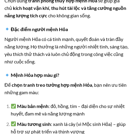
Chọn đúng
tranh phong thủy hợp mệnh Hỏa
sẽ giúp gia
chủ
kích hoạt vận khí, thu hút tài lộc và tăng cường nguồn
năng lượng tích cực
cho không gian sống.
Đặc điểm người mệnh Hỏa
Người mệnh Hỏa có cá tính mạnh, quyết đoán và tràn đầy
năng lượng. Họ thường là những người nhiệt tình, sáng tạo,
yêu thích thử thách và luôn chủ động trong công việc cũng
như cuộc sống.
Mệnh Hỏa hợp màu gì?
Để
chọn tranh treo tường hợp mệnh Hỏa
, bạn nên ưu tiên
những gam màu:
Màu bản mệnh
: đỏ, hồng, tím – đại diện cho sự nhiệt
huyết, đam mê và năng lượng mạnh
Màu tương sinh
: xanh lá cây (vì Mộc sinh Hỏa) – giúp
hỗ trợ sự phát triển và thịnh vượng