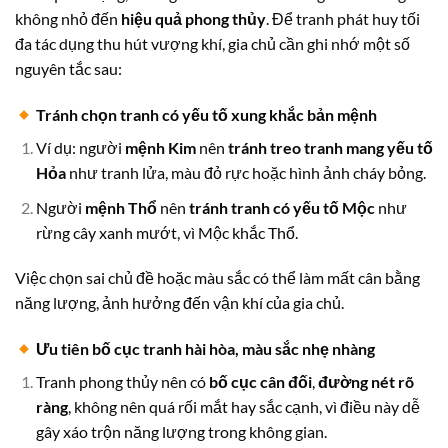
không nhỏ đến
hiệu quả phong thủy
. Để tranh phát huy tối
đa tác dụng thu hút vượng khí, gia chủ cần ghi nhớ một số
nguyên tắc sau:
Tránh chọn tranh có yếu tố xung khắc bản mệnh
Ví dụ: người
mệnh Kim
nên
tránh treo tranh mang yếu tố
Hỏa
như tranh lửa, màu đỏ rực hoặc hình ảnh cháy bỏng.
Người
mệnh Thổ
nên
tránh tranh có yếu tố Mộc
như
rừng cây xanh mướt, vì Mộc khắc Thổ.
Việc chọn sai chủ đề hoặc màu sắc có thể làm mất cân bằng
năng lượng, ảnh hưởng đến vận khí của gia chủ.
Ưu tiên bố cục tranh hài hòa, màu sắc nhẹ nhàng
Tranh phong thủy nên có
bố cục cân đối
,
đường nét rõ
ràng
, không nên quá rối mắt hay sắc cạnh, vì điều này dễ
gây xáo trộn năng lượng trong không gian.