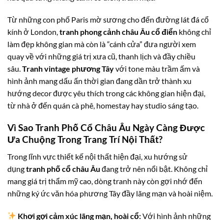
Từ những con phố Paris mờ sương cho đến đường lát đá cổ
kính ở London,
tranh phong cảnh châu Âu cổ điển
không chỉ
làm đẹp không gian mà còn là “cánh cửa” đưa người xem
quay về với những giá trị xưa cũ, thanh lịch và đầy chiều
sâu.
Tranh vintage phương Tây
với tone màu trầm ấm và
hình ảnh mang dấu ấn thời gian đang dần trở thành xu
hướng decor được yêu thích trong các không gian hiện đại,
từ nhà ở đến quán cà phê, homestay hay studio sáng tạo.
Vì Sao Tranh Phố Cổ Châu Âu Ngày Càng Được
Ưa Chuộng Trong Trang Trí Nội Thất?
Trong lĩnh vực thiết kế nội thất hiện đại, xu hướng sử
dụng
tranh phố cổ châu Âu
đang trở nên nổi bật. Không chỉ
mang giá trị thẩm mỹ cao, dòng tranh này còn gợi nhớ đến
những ký ức văn hóa phương Tây đầy lãng mạn và hoài niệm.
Khơi gợi cảm xúc lãng mạn, hoài cổ:
Với hình ảnh những