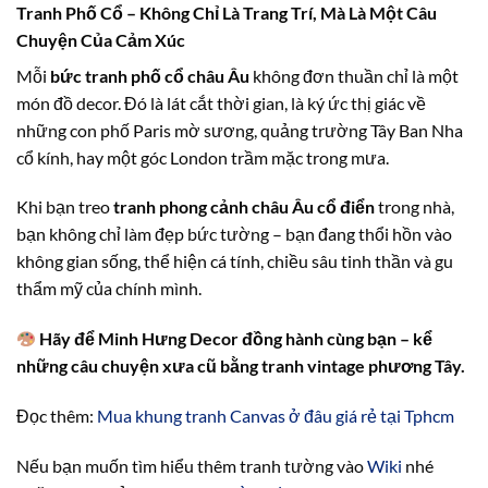
Tranh Phố Cổ – Không Chỉ Là Trang Trí, Mà Là Một Câu
Chuyện Của Cảm Xúc
Mỗi
bức tranh phố cổ châu Âu
không đơn thuần chỉ là một
món đồ decor. Đó là lát cắt thời gian, là ký ức thị giác về
những con phố Paris mờ sương, quảng trường Tây Ban Nha
cổ kính, hay một góc London trầm mặc trong mưa.
Khi bạn treo
tranh phong cảnh châu Âu cổ điển
trong nhà,
bạn không chỉ làm đẹp bức tường – bạn đang thổi hồn vào
không gian sống, thể hiện cá tính, chiều sâu tinh thần và gu
thẩm mỹ của chính mình.
Hãy để Minh Hưng Decor đồng hành cùng bạn – kể
những câu chuyện xưa cũ bằng tranh vintage phương Tây.
Đọc thêm:
Mua khung tranh Canvas ở đâu giá rẻ tại Tphcm
Nếu bạn muốn tìm hiểu thêm tranh tường vào
Wiki
nhé