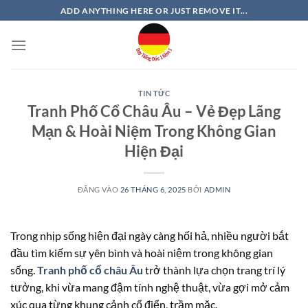
Bỏ
ADD ANYTHING HERE OR JUST REMOVE IT...
qua
nội
dung
TIN TỨC
Tranh Phố Cổ Châu Âu – Vẻ Đẹp Lãng
Mạn & Hoài Niệm Trong Không Gian
Hiện Đại
ĐĂNG VÀO
26 THÁNG 6, 2025
BỞI
ADMIN
Trong nhịp sống hiện đại ngày càng hối hả, nhiều người bắt
đầu tìm kiếm sự yên bình và hoài niệm trong không gian
sống.
Tranh phố cổ châu Âu
trở thành lựa chọn trang trí lý
tưởng, khi vừa mang đậm tính nghệ thuật, vừa gợi mở cảm
xúc qua từng khung cảnh cổ điển, trầm mặc.