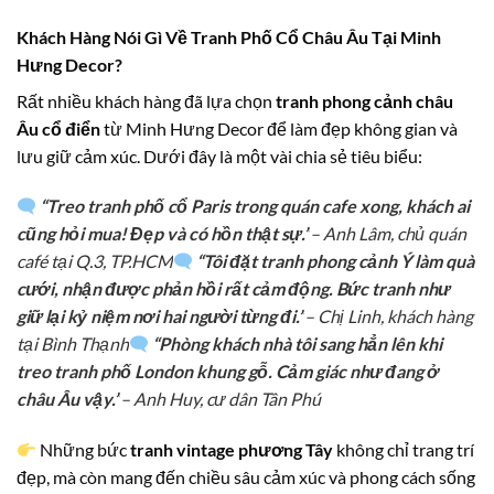
Khách Hàng Nói Gì Về Tranh Phố Cổ Châu Âu Tại Minh
Hưng Decor?
Rất nhiều khách hàng đã lựa chọn
tranh phong cảnh châu
Âu cổ điển
từ Minh Hưng Decor để làm đẹp không gian và
lưu giữ cảm xúc. Dưới đây là một vài chia sẻ tiêu biểu:
“Treo tranh phố cổ Paris trong quán cafe xong, khách ai
cũng hỏi mua! Đẹp và có hồn thật sự.”
– Anh Lâm, chủ quán
café tại Q.3, TP.HCM
“Tôi đặt tranh phong cảnh Ý làm quà
cưới, nhận được phản hồi rất cảm động. Bức tranh như
giữ lại kỷ niệm nơi hai người từng đi.”
– Chị Linh, khách hàng
tại Bình Thạnh
“Phòng khách nhà tôi sang hẳn lên khi
treo tranh phố London khung gỗ. Cảm giác như đang ở
châu Âu vậy.”
– Anh Huy, cư dân Tân Phú
Những bức
tranh vintage phương Tây
không chỉ trang trí
đẹp, mà còn mang đến chiều sâu cảm xúc và phong cách sống