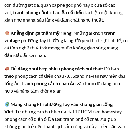
con đường lát đá, quán cà phê góc phố hay ô cửa sổ cao
vút,
tranh phong cảnh châu Âu cổ điển
tái hiện một không
gian nhẹ nhàng, sâu lắng và đậm chất nghệ thuật.
Khẳng định gu thẩm mỹ riêng:
Những ai chọn
tranh
vintage phương Tây
thường là người yêu thích sự tinh tế, có
cá tính nghệ thuật và mong muốn không gian sống mang
đậm dấu ấn cá nhân.
Dễ dàng phối hợp nhiều phong cách nội thất:
Dù bạn
theo phong cách cổ điển châu Âu, Scandinavian hay hiện đại
tối giản,
tranh phong cảnh châu Âu
vẫn luôn dễ dàng hòa
hợp và nâng tầm không gian.
Mang không khí phương Tây vào không gian sống
Việt:
Từ những căn hộ hiện đại tại TP.HCM đến homestay
phong cách cổ điển ở Đà Lạt, tranh phố cổ châu Âu giúp
không gian trở nên thanh lịch, ấm cúng và đầy chiều sâu văn