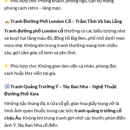
Phù hợp cho: Phòng khách, phòng ngủ, căn hộ mang
phong cách retro – lãng mạn.
Tranh Đường Phố London Cổ – Trầm Tĩnh Và Sâu Lắng
Tranh đường phố London cổ
thường có các biểu tượng như
xe buýt hai tầng màu đỏ, đồng hồ Big Ben, phố nhỏ dưới màn
mưa nhẹ. Không khí trong tranh thường mang tính chiều
sâu, gợi cảm giác cổ kính và yên tĩnh.
Phù hợp cho: Không gian làm việc cá nhân, phòng đọc
sách hoặc thư viện tại gia.
Tranh Quảng Trường Ý – Tây Ban Nha – Nghệ Thuật
Đường Phố Xưa
Những bậc thang đá, ô cửa sổ gỗ, giàn hoa giấy bung nở là
hình ảnh quen thuộc trong các bức
tranh quảng trường cổ
châu Âu
. Không khí trong tranh gợi nhớ các thước phim điện
ảnh Ý, Tây Ban Nha cổ điển.