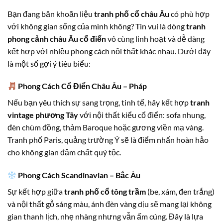
Bạn đang băn khoăn liệu
tranh phố cổ châu Âu
có phù hợp
với không gian sống của mình không? Tin vui là dòng
tranh
phong cảnh châu Âu cổ điển
vô cùng linh hoạt và dễ dàng
kết hợp với nhiều phong cách nội thất khác nhau. Dưới đây
là một số gợi ý tiêu biểu:
Phong Cách Cổ Điển Châu Âu – Pháp
Nếu bạn yêu thích sự sang trọng, tinh tế, hãy kết hợp
tranh
vintage phương Tây
với nội thất kiểu cổ điển: sofa nhung,
đèn chùm đồng, thảm Baroque hoặc gương viền mạ vàng.
Tranh phố Paris, quảng trường Ý sẽ là điểm nhấn hoàn hảo
cho không gian đậm chất quý tộc.
Phong Cách Scandinavian – Bắc Âu
Sự kết hợp giữa
tranh phố cổ tông trầm
(be, xám, đen trắng)
và nội thất gỗ sáng màu, ánh đèn vàng dịu sẽ mang lại không
gian thanh lịch, nhẹ nhàng nhưng vẫn ấm cúng. Đây là lựa