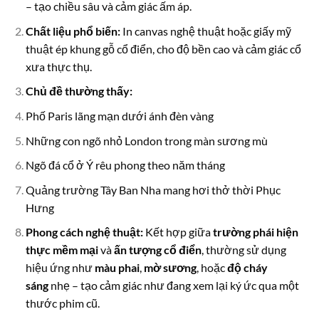
– tạo chiều sâu và cảm giác ấm áp.
Chất liệu phổ biến:
In canvas nghệ thuật hoặc giấy mỹ
thuật ép khung gỗ cổ điển, cho độ bền cao và cảm giác cổ
xưa thực thụ.
Chủ đề thường thấy:
Phố Paris lãng mạn dưới ánh đèn vàng
Những con ngõ nhỏ London trong màn sương mù
Ngõ đá cổ ở Ý rêu phong theo năm tháng
Quảng trường Tây Ban Nha mang hơi thở thời Phục
Hưng
Phong cách nghệ thuật:
Kết hợp giữa
trường phái hiện
thực mềm mại
và
ấn tượng cổ điển
, thường sử dụng
hiệu ứng như
màu phai
,
mờ sương
, hoặc
độ cháy
sáng
nhẹ – tạo cảm giác như đang xem lại ký ức qua một
thước phim cũ.