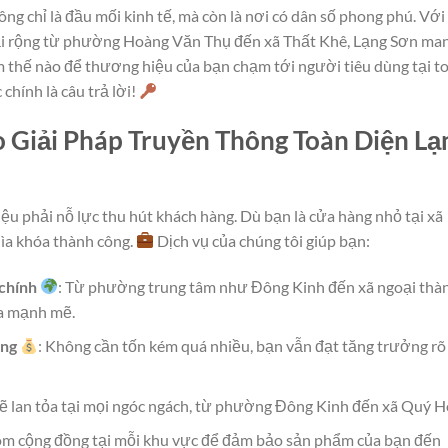
ng chỉ là đầu mối kinh tế, mà còn là nơi có dân số phong phú. Với
rải rộng từ phường Hoàng Văn Thụ đến xã Thất Khê, Lạng Sơn ma
thế nào để thương hiệu của bạn chạm tới người tiêu dùng tại t
chính là câu trả lời!
 Giải Pháp Truyền Thông Toàn Diện Lạ
iệu phải nỗ lực thu hút khách hàng. Dù bạn là cửa hàng nhỏ tại xã
hìa khóa thành công.
Dịch vụ của chúng tôi giúp bạn:
chính
: Từ phường trung tâm như Đông Kinh đến xã ngoại thà
ỏa mạnh mẽ.
ăng
: Không cần tốn kém quá nhiều, bạn vẫn đạt tăng trưởng rõ
 sẽ lan tỏa tại mọi ngóc ngách, từ phường Đông Kinh đến xã Quý H
óm cộng đồng tại mỗi khu vực để đảm bảo sản phẩm của bạn đến