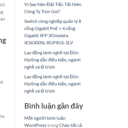
Vì Sao Nên Đặt Tiệc Tất Niên
 65
Công Ty Trọn Gói?
ng
oàn
Switch công nghiệp quản lý 8
cổng Gigabit PoE + 4 cổng
Gigabit SFP 3Onedata
ng
IES6300SL-8GP4GS-2LV
Lao động lành nghề tại Đức:
Hướng dẫn điều kiện, ngành
nghề và lộ trình
Lao động lành nghề tại Đức:
nh
Hướng dẫn điều kiện, ngành
nghề và lộ trình
Bình luận gần đây
òa.
Một người bình luận
WordPress
trong
Chào tất cả