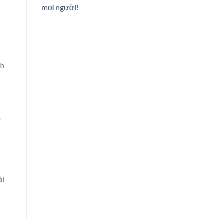
mọi người!
nh
,
ài