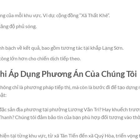
ng của mỗi khu vực. Ví dụ: cộng đồng “Xã Thất Khê”.
tăng độ phủ sóng.
h bạch về kết quả, bao gồm tương tác tại khắp Lạng Sơn.
ông lớn hơn cho chiến dịch tiếp theo.
hi Áp Dụng Phương Án Của Chúng Tôi
ông chỉ là phương pháp tiếp thị, mà còn là bước đi để tạo dựng 
bật:
đặc sản địa phương tại phường Lương Văn Tri? Hay khuếch trư
hanh? Chúng tôi đảm bảo tin của bạn phù hợp đối tượng vào thờ
 hiện tại từng khu vực, từ xã Tân Tiến đến xã Quý Hòa, triển vọng 