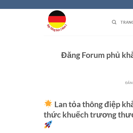
Bỏ
qua
nội
TRAN
dung
Đăng Forum phủ khắ
ĐĂN
Lan tỏa thông điệp kh
thức khuếch trương thươ