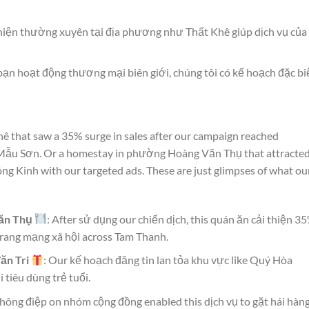
 hiện thường xuyên tại địa phương như Thất Khê giúp dịch vụ của
bạn hoạt động thương mại biên giới, chúng tôi có kế hoạch đặc bi
Khê that saw a 35% surge in sales after our campaign reached
ẫu Sơn. Or a homestay in phường Hoàng Văn Thụ that attracte
 Kinh with our targeted ads. These are just glimpses of what ou
ăn Thụ
: After sử dụng our chiến dịch, this quán ăn cải thiện 3
trang mạng xã hội across Tam Thanh.
ăn Tri
: Our kế hoạch đăng tin lan tỏa khu vực like Quý Hòa
 tiêu dùng trẻ tuổi.
thông điệp on nhóm cộng đồng enabled this dịch vụ to gặt hái hàn