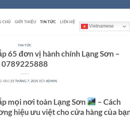
G CHỦ
GIỚI THIỆU
TIN TỨC
LIÊN HỆ
Vietnamese
TIN TỨC
p 65 đơn vị hành chính Lạng Sơn –
0789225888
G VÀO
25 THÁNG 7, 2025
BỞI
ADMIN
ắp mọi nơi toàn Lạng Sơn
– Cách
ng hiệu ưu việt cho cửa hàng của bạ