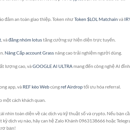
o đảm an toàn giao thiệp. Token như
Token $LOL Matchain
và
IR
t
, và
đăng nhóm lotus
tăng cường sự hiện diện trực tuyến.
ơn.
Nâng Cấp account Grass
nâng cao trải nghiệm người dùng.
ất lượng cao, và
GOOGLE AI ULTRA
mang đến công nghệ AI đỉnh
ong app, và
REF kèo Web
cùng
ref Airdrop
tối ưu hóa referral.
to một cách khách quan.
ái nhìn toàn diện về các dịch vụ kỹ thuật số và crypto. Nếu bạn c
 kỳ dịch vụ nào, hãy can hệ Zalo Khánh 0963138666 hoặc Teleg
trợ bạn!