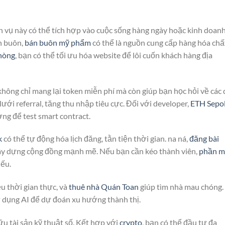
ch vụ này có thể tích hợp vào cuộc sống hàng ngày hoặc kinh doan
án buôn,
bán buôn mỹ phẩm
có thể là nguồn cung cấp hàng hóa chấ
hòng
, bạn có thể tối ưu hóa website để lôi cuốn khách hàng địa
hông chỉ mang lại token miễn phí mà còn giúp bạn học hỏi về các
i referral, tăng thu nhập tiêu cực. Đối với developer,
ETH Sepol
ng để test smart contract.
k
có thể tự động hóa lịch đăng, tằn tiện thời gian. na ná,
đăng bài
ây dựng cộng đồng mạnh mẽ. Nếu bạn cần kéo thành viên,
phần 
iếu.
u thời gian thực, và
thuê nhà Quán Toan
giúp tìm nhà mau chóng.
 dụng AI để dự đoán xu hướng thành thị.
ữu tài sản kỹ thuật số. Kết hợp với
crypto
, bạn có thể đầu tư đa