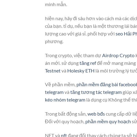
minh mẫn.
hiện nay, hãy đi sâu hơn vào cách mà các dị
của bạn. tỉ dụ, nếu bạn là một thương lái b
lượng cao với giá sỉ. phối hợp với
seo Hải P
phương.
Trong crypto, việc tham dự
Airdrop Crypto
k
án mới. sử dụng
tăng ref
để mở mang màng lướ
Testnet
và
Holesky ETH
là môi trường lý tưở
Về phần mềm,
phần mềm đăng bài faceboo
telegram
và
tăng tương tác telegram
giúp x
kéo nhóm telegram
là dụng cụ Không thể th
Trong bất động sản,
web bđs
cung cấp dữ liệ
Đối với quy hoạch,
phần mềm quy hoạch
sử
NFT và
nft
đang đổi thay cách chúng ta sở h