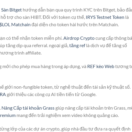
Sàn Bitget
hướng dẫn bạn qua quy trình KYC trên Bitget, bảo đ
hỗ trợ cho sàn HIBT. Đối với token cụ thể,
IRYS Testnet Token
là
 $LOL Matchain
đại diện cho token hài hước trên Matchain.
bạn có thể nhận token miễn phí.
Airdrop Crypto
cung cấp thông b
úp tăng dịp qua referral. ngoại giả,
tăng ref
là dịch vụ để tăng số
hương trình affiliate.
ng mới cho phép mua hàng trong áp dụng, và
REF kèo Web
tương t
 giới non-fungible token, từ nghệ thuật đến tài sản kỹ thuật số.
TRA
giới thiệu các công cụ AI tiền tiến từ Google.
.
Nâng Cấp tài khoản Grass
giúp nâng cấp tài khoản trên Grass, m
Premium
mang đến trải nghiệm xem video không quảng cáo.
ị từng lớp của các dự án crypto, giúp nhà đầu tư đưa ra quyết định