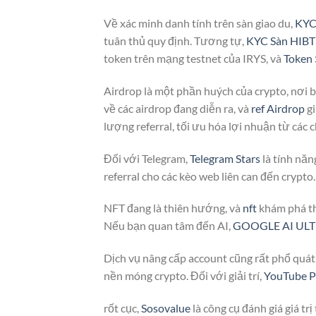
Về xác minh danh tính trên sàn giao du,
KYC 
tuân thủ quy định. Tương tự,
KYC Sàn HIBT
token trên mạng testnet của IRYS, và
Token
Airdrop là một phần huých của crypto, nơi 
về các airdrop đang diễn ra, và
ref Airdrop
gi
lượng referral, tối ưu hóa lợi nhuận từ các c
Đối với Telegram,
Telegram Stars
là tính nă
referral cho các kèo web liên can đến crypto.
NFT đang là thiên hướng, và
nft
khám phá thế
Nếu bạn quan tâm đến AI,
GOOGLE AI UL
Dịch vụ nâng cấp account cũng rất phổ quát
nền móng crypto. Đối với giải trí,
YouTube 
rốt cục,
Sosovalue
là công cụ đánh giá giá tr