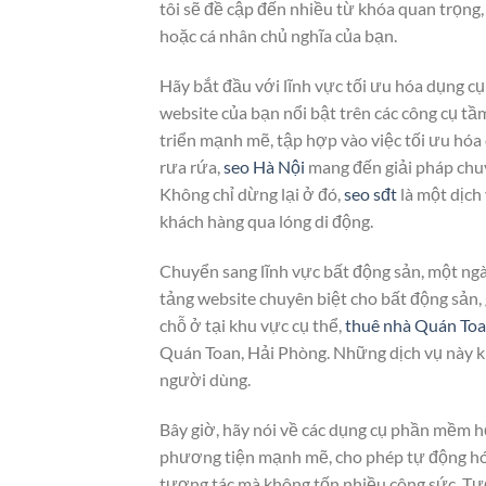
tôi sẽ đề cập đến nhiều từ khóa quan trọng
hoặc cá nhân chủ nghĩa của bạn.
Hãy bắt đầu với lĩnh vực tối ưu hóa dụng cụ
website của bạn nổi bật trên các công cụ tầ
triển mạnh mẽ, tập hợp vào việc tối ưu hóa
rưa rứa,
seo Hà Nội
mang đến giải pháp chuy
Không chỉ dừng lại ở đó,
seo sđt
là một dịch
khách hàng qua lóng di động.
Chuyển sang lĩnh vực bất động sản, một ng
tảng website chuyên biệt cho bất động sản,
chỗ ở tại khu vực cụ thể,
thuê nhà Quán To
Quán Toan, Hải Phòng. Những dịch vụ này khô
người dùng.
Bây giờ, hãy nói về các dụng cụ phần mềm h
phương tiện mạnh mẽ, cho phép tự động hóa 
tương tác mà không tốn nhiều công sức. T