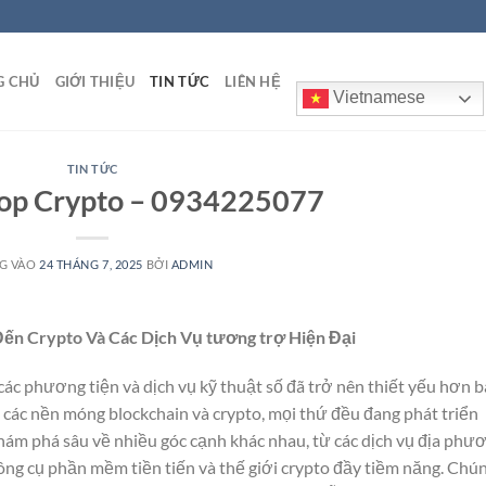
G CHỦ
GIỚI THIỆU
TIN TỨC
LIÊN HỆ
Vietnamese
TIN TỨC
op Crypto – 0934225077
G VÀO
24 THÁNG 7, 2025
BỞI
ADMIN
ến Crypto Và Các Dịch Vụ tương trợ Hiện Đại
n các phương tiện và dịch vụ kỹ thuật số đã trở nên thiết yếu hơn 
n các nền móng blockchain và crypto, mọi thứ đều đang phát triển
khám phá sâu về nhiều góc cạnh khác nhau, từ các dịch vụ địa phư
công cụ phần mềm tiền tiến và thế giới crypto đầy tiềm năng. Chú