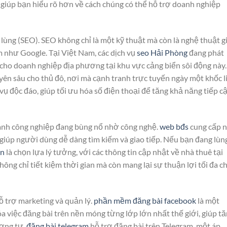
, giúp bạn hiểu rõ hơn về cách chúng có thể hỗ trợ doanh nghiệp
 lùng (SEO). SEO không chỉ là một kỹ thuật mà còn là nghệ thuật g
m như Google. Tại Việt Nam, các dịch vụ
seo Hải Phòng
đang phát
 cho doanh nghiệp địa phương tại khu vực cảng biển sôi động này.
ên sâu cho thủ đô, nơi mà cạnh tranh trực tuyến ngày một khốc li
 vụ độc đáo, giúp tối ưu hóa số điện thoại để tăng khả năng tiếp c
ành công nghiệp đang bùng nổ nhờ công nghệ.
web bđs
cung cấp 
 giúp người dùng dễ dàng tìm kiếm và giao tiếp. Nếu bạn đang lùn
an
là chọn lựa lý tưởng, với các thông tin cập nhật về nhà thuê tại
ng chỉ tiết kiệm thời gian mà còn mang lại sự thuận lợi tối đa c
ỗ trợ marketing và quản lý.
phần mềm đăng bài facebook
là một
việc đăng bài trên nền móng từng lớp lớn nhất thế giới, giúp t
ương tự,
đăng bài telegram
hỗ trợ đăng bài trên Telegram, một áp