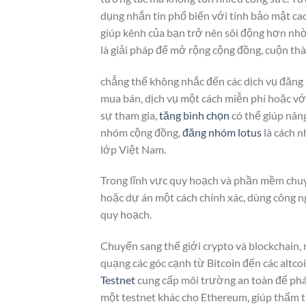
dụng nhắn tin phổ biến với tính bảo mật c
giúp kênh của bạn trở nên sôi động hơn nh
là giải pháp để mở rộng cộng đồng, cuộn th
chẳng thể không nhắc đến các dịch vụ đăng 
mua bán, dịch vụ một cách miễn phí hoặc v
sự tham gia,
tăng bình chọn
có thể giúp nân
nhóm cộng đồng,
đăng nhóm lotus
là cách n
lớp Việt Nam.
Trong lĩnh vực quy hoạch và phần mềm chu
hoặc dự án một cách chính xác, dùng công ng
quy hoạch.
Chuyển sang thế giới crypto và blockchain,
quạng các góc cạnh từ Bitcoin đến các altco
Testnet
cung cấp môi trường an toàn để phát
một testnet khác cho Ethereum, giúp thẩm t