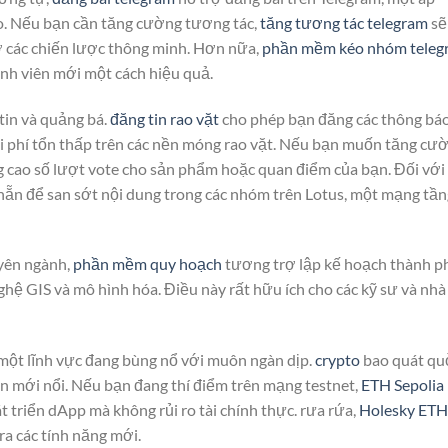
ao. Nếu bạn cần tăng cường tương tác,
tăng tương tác telegram
sẽ
ờ các chiến lược thông minh. Hơn nữa,
phần mềm kéo nhóm teleg
ành viên mới một cách hiệu quả.
tin và quảng bá.
đăng tin rao vặt
cho phép bạn đăng các thông bá
ới phí tổn thấp trên các nền móng rao vặt. Nếu bạn muốn tăng cư
g cao số lượt vote cho sản phẩm hoặc quan điểm của bạn. Đối với
hẵn để san sớt nội dung trong các nhóm trên Lotus, một mạng tần
yên ngành,
phần mềm quy hoạch
tương trợ lập kế hoạch thành p
hệ GIS và mô hình hóa. Điều này rất hữu ích cho các kỹ sư và nhà
 một lĩnh vực đang bùng nổ với muôn ngàn dịp.
crypto
bao quát qu
in mới nổi. Nếu bạn đang thí điểm trên mạng testnet,
ETH Sepolia
 triển dApp mà không rủi ro tài chính thực. rưa rứa,
Holesky ETH
ra các tính năng mới.