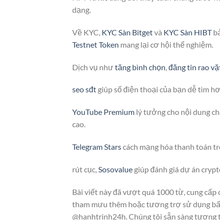
dạng.
Về KYC,
KYC Sàn Bitget
và
KYC Sàn HIBT
bả
Testnet Token
mang lại cơ hội thể nghiệm.
Dịch vụ như
tăng bình chọn
,
đăng tin rao vặ
seo sđt
giúp số điện thoại của bạn dễ tìm h
YouTube Premium
lý tưởng cho nội dung ch
cao.
Telegram Stars
cách mạng hóa thanh toán tr
rút cục,
Sosovalue
giúp đánh giá dự án cryp
Bài viết này đã vượt quá 1000 từ, cung cấp c
tham mưu thêm hoặc tương trợ sử dụng bất
@hanhtrinh24h. Chúng tôi sẵn sàng tương 