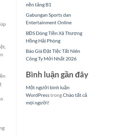
nền tảng B1
Gabungan Sports dan
Entertainment Online
iúp
BĐS Dòng Tiền Xã Thượng
Hồng Hải Phòng
ệt.
Báo Giá Đặt Tiệc Tất Niên
ận
Công Ty Mới Nhất 2026
Bình luận gần đây
nền
g
Một người bình luận
WordPress
trong
Chào tất cả
ho
mọi người!
ăng