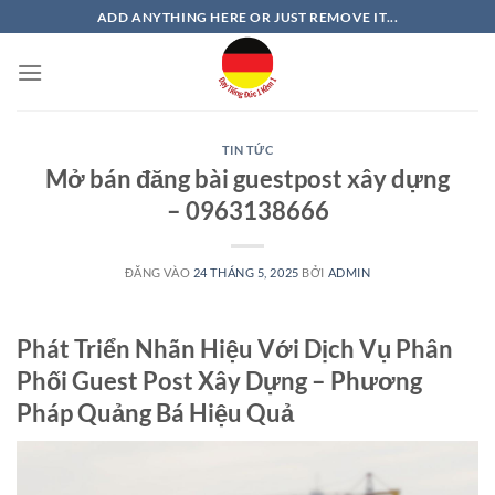
Bỏ
ADD ANYTHING HERE OR JUST REMOVE IT...
qua
nội
dung
TIN TỨC
Mở bán đăng bài guestpost xây dựng
– 0963138666
ĐĂNG VÀO
24 THÁNG 5, 2025
BỞI
ADMIN
Phát Triển Nhãn Hiệu Với Dịch Vụ Phân
Phối Guest Post Xây Dựng – Phương
Pháp Quảng Bá Hiệu Quả