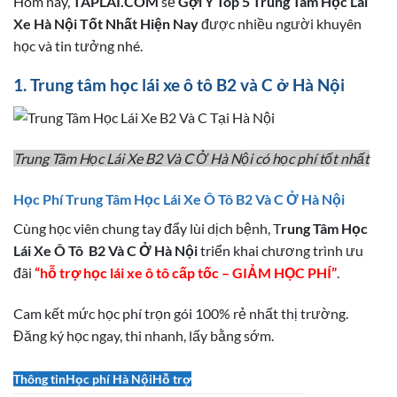
Hôm nay,
TAPLAI.COM
sẽ
Gợi Ý Top 5 Trung Tâm Học Lái
Xe Hà Nội Tốt Nhất Hiện Nay
được nhiều người khuyên
học
và tin tưởng nhé.
1. Trung tâm học lái xe ô tô B2 và C ở Hà Nội
Trung Tâm Học Lái Xe B2 Và C Ở Hà Nội có học phí tốt nhất
Học Phí Trung Tâm Học Lái Xe Ô Tô B2 Và C Ở Hà Nội
Cùng học viên chung tay đẩy lùi dịch bệnh, T
rung Tâm Học
Lái Xe Ô Tô B2 Và C Ở Hà Nội
triển khai chương trình ưu
đãi
“hỗ trợ học lái xe ô tô cấp tốc – GIẢM HỌC PHÍ”
.
Cam kết mức học phí trọn gói 100% rẻ nhất thị trường.
Đăng ký học ngay, thi nhanh, lấy bằng sớm.
Thông tinHọc phí Hà NộiHỗ trợ