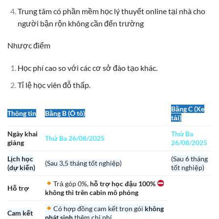
Trung tâm có phần mềm học lý thuyết online tại nhà cho
người bận rộn không cần đến trường
Nhược điểm
Học phí cao so với các cơ sở đào tạo khác.
Tỉ lệ học viên đỗ thấp.
Bằng C (Xe
Thông tin
Bằng B (Ô tô)
tải)
Ngày khai
Thứ Ba
Thứ Ba 26/08/2025
giảng
26/08/2025
Lịch học
(Sau 6 tháng
(Sau 3,5 tháng tốt nghiệp)
(dự kiến)
tốt nghiệp)
Trả góp 0%,
hỗ trợ học đậu 100%
Hỗ trợ
không thi trên cabin mô phỏng
Có hợp đồng cam kết trọn gói
không
Cam kết
phát sinh
thêm chi phí