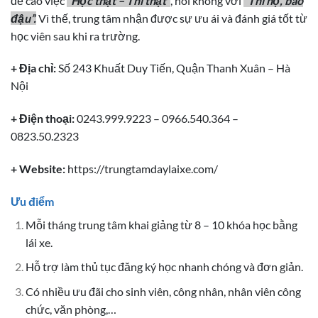
đề cao việc
“Học thật – Thi thật”
, nói không với
“Thi hộ, bao
đậu”.
Vì thế, trung tâm nhận được sự ưu ái và đánh giá tốt từ
học viên sau khi ra trường.
+ Địa chỉ:
Số 243 Khuất Duy Tiến, Quận Thanh Xuân – Hà
Nội
+ Điện thoại:
0243.999.9223 – 0966.540.364 –
0823.50.2323
+ Website:
https://trungtamdaylaixe.com/
Ưu điểm
Mỗi tháng trung tâm khai giảng từ 8 – 10 khóa học bằng
lái xe.
Hỗ trợ làm thủ tục đăng ký học nhanh chóng và đơn giản.
Có nhiều ưu đãi cho sinh viên, công nhân, nhân viên công
chức, văn phòng,…