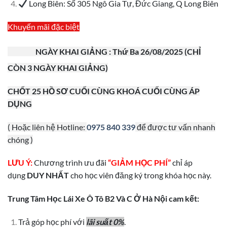
Long Biên: Số 305 Ngô Gia Tự, Đức Giang, Q Long Biên
Khuyến mãi đặc biệt
NGÀY KHAI GIẢNG : Thứ Ba 26/08/2025 (CHỈ
CÒN 3 NGÀY KHAI GIẢNG)
CHỐT 25 HỒ SƠ CUỐI CÙNG KHOÁ CUỐI CÙNG ÁP
DỤNG
( Hoặc liên hệ Hotline:
0975 840 339
để được tư vấn nhanh
chóng )
LƯU Ý:
Chương trình ưu đãi
“GIẢM HỌC PHÍ”
chỉ áp
dụng
DUY NHẤT
cho học viên đăng ký trong khóa học này.
Trung Tâm Học Lái Xe Ô Tô B2 Và C Ở Hà Nội cam kết:
Trả góp học phí với
lãi suất 0%
.