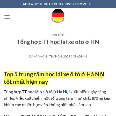
Bỏ
ADD ANYTHING HERE OR JUST REMOVE IT...
qua
nội
dung
TIN TỨC
Tổng hợp TT học lái xe oto ở HN
ĐĂNG VÀO
24 THÁNG 8, 2025
BỞI
ADMIN
Top 5 trung tâm học lái xe ô tô ở Hà Nội
tốt nhất hiện nay
Tổng hợp TT
học lái xe ô tô ở Hà Nội
xuất hiện ngày càng
nhiều. Việc xuất hiện một số trung tâm “ma”, chất lượng kém
khiến cho nhiều học viên không biết phải làm sao.