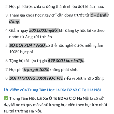
Học phí được chia ra đóng thành nhiều đợt khác nhau.
Tham gia khóa học ngay chỉ cần đóng trước từ
1 – 2 triệu
đồng.
Giảm ngay
500.000đ/người
khi đăng ký học lái xe theo
nhóm từ 3 người trở lên.
BỘ ĐỘI XUẤT NGŨ
có thẻ học nghề được miễn giảm
100% học phí.
Tặng bộ tài liệu trị giá
699.000đ học là đậu
.
Học phí
trọn gói 100%
không phát sinh.
BỒI THƯỜNG 300% HỌC PHÍ
nếu vi phạm hợp đồng.
Ưu điểm của Trung Tâm Học Lái Xe B2 Và C Tại Hà Nội
Trung Tâm Học Lái Xe Ô Tô B2 Và C Ở Hà Nội
là cơ sở
dạy lái xe có quy mô và số lượng học viên theo học lớn nhất
tại thị trường Hà Nội.