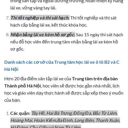
trong sân tập và ngoài đường trường, hoàn thiện kỹ năng
lái xe, vững vàng tay lái.
Thi tốt nghiệp và thi sát hạch:
Thi tốt nghiệp và thi sát
hạch cấp bằng lái xe, kết thúc khóa học.
Nhận bằng lái xe kèm hồ sơ gốc:
Sau 15 ngày thi sát hạch
nếu đỗ học viên đến trung tâm nhận bằng lái xe kèm hồ
sơ gốc.
Danh sách các cơ sở của Trung tâm học lái xe ô tô B2 và C
Hà Nội
Hơn 20 địa điểm sân tập lái xe của
Trung tâm trên địa bàn
Thành phố Hà Nội
, học viên sẽ được học gần nhà nhất, lịch
học và giáo viên dạy thực hành sẽ được sắp xếp theo ý muốn
của bạn.
Các quận:
Tây Hồ, Hai Bà Trưng, Đống Đa, Bắc Từ Liêm,
Hoàng Mai, Hoàn Kiếm,Ba Đình, Long Biên, Thanh Xuân,
Hà Đông, Cầu Giấy và Nam Từ Liêm.