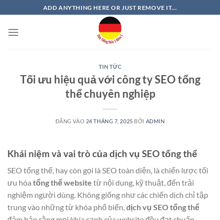
Bỏ
ADD ANYTHING HERE OR JUST REMOVE IT...
qua
nội
dung
TIN TỨC
Tối ưu hiệu quả với công ty SEO tổng
thể chuyên nghiệp
ĐĂNG VÀO
24 THÁNG 7, 2025
BỞI
ADMIN
Khái niệm và vai trò của dịch vụ SEO tổng thể
SEO tổng thể, hay còn gọi là SEO toàn diện, là chiến lược tối
ưu hóa
tổng thể website
từ nội dung, kỹ thuật, đến trải
nghiệm người dùng. Không giống như các chiến dịch chỉ tập
trung vào những từ khóa phổ biến,
dịch vụ SEO tổng thể
đảm bảo rằng mọi khía cạnh của website đều đạt chuẩn