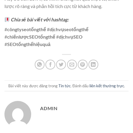
lược rõ ràng và phản hồi tích cực từ khách hàng.
Chia sẻ bài viết với hashtag:
#
côngtyseotổngthể
#
dịchvụseotổngthể
#
chiếnlượcSEOtổngthể
#
dịchvụSEO
#
SEOtổngthểhiệuquả
Bài viết này được đăng trong
Tin tức
. Đánh dấu
liên kết thường trực
.
ADMIN