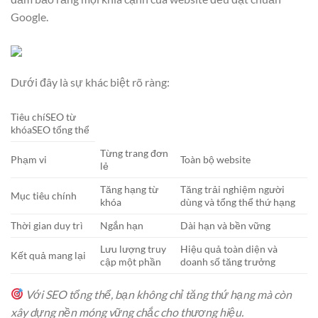
Google.
Dưới đây là sự khác biệt rõ ràng:
Tiêu chíSEO từ
khóaSEO tổng thể
Từng trang đơn
Phạm vi
Toàn bộ website
lẻ
Tăng hạng từ
Tăng trải nghiệm người
Mục tiêu chính
khóa
dùng và tổng thể thứ hạng
Thời gian duy trì
Ngắn hạn
Dài hạn và bền vững
Lưu lượng truy
Hiệu quả toàn diện và
Kết quả mang lại
cập một phần
doanh số tăng trưởng
Với SEO tổng thể, bạn không chỉ tăng thứ hạng mà còn
xây dựng nền móng vững chắc cho thương hiệu.