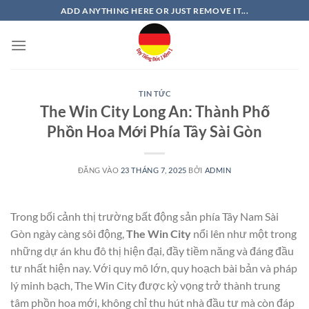
Bỏ
ADD ANYTHING HERE OR JUST REMOVE IT...
qua
nội
dung
TIN TỨC
The Win City Long An: Thành Phố
Phồn Hoa Mới Phía Tây Sài Gòn
ĐĂNG VÀO
23 THÁNG 7, 2025
BỞI
ADMIN
Trong bối cảnh thị trường bất động sản phía Tây Nam Sài
Gòn ngày càng sôi động,
The Win City
nổi lên như một trong
những dự án khu đô thị hiện đại, đầy tiềm năng và đáng đầu
tư nhất hiện nay. Với quy mô lớn, quy hoạch bài bản và pháp
lý minh bạch, The Win City được kỳ vọng trở thành trung
tâm phồn hoa mới, không chỉ thu hút nhà đầu tư mà còn đáp