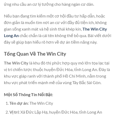
ứng nhu cầu an cư lý tưởng cho hàng ngàn cư dân.
Nếu bạn đang tìm kiếm một cơ hội đầu tư hấp dẫn, hoặc
đơn giản là muốn tìm nơi an cư với đầy đủ tiện ích, không
gian sống xanh mát và hệ sinh thái khép kín,
The Win City
Long An
chắc chắn là cái tên không thể bỏ qua. Bài viết dưới
đây sẽ giúp bạn hiểu rõ hơn về dự án tiềm năng này.
Tổng Quan Về The Win City
The Win City
là khu đô thị phức hợp quy mô lớn tọa lạc tại
vị trí chiến lược thuộc huyện Đức Hòa, tỉnh Long An. Đây là
khu vực giáp ranh với thành phố Hồ Chí Minh, nằm trong
khu vực phát triển mạnh mẽ của vùng Tây Bắc Sài Gòn.
Một Số Thông Tin Nổi Bật:
Tên dự án:
The Win City
Vị trí:
Xã Đức Lập Hạ, huyện Đức Hòa, tỉnh Long An