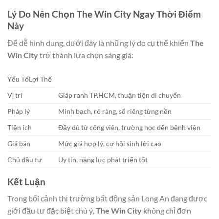
Lý Do Nên Chọn The Win City Ngay Thời Điểm
Này
Để dễ hình dung, dưới đây là những lý do cụ thể khiến
The
Win City
trở thành lựa chọn sáng giá:
Yếu TốLợi Thế
Vị trí
Giáp ranh TP.HCM, thuận tiện di chuyển
Pháp lý
Minh bạch, rõ ràng, sổ riêng từng nền
Tiện ích
Đầy đủ từ công viên, trường học đến bệnh viện
Giá bán
Mức giá hợp lý, cơ hội sinh lời cao
Chủ đầu tư
Uy tín, năng lực phát triển tốt
Kết Luận
Trong bối cảnh thị trường bất động sản Long An đang được
giới đầu tư đặc biệt chú ý,
The Win City
không chỉ đơn