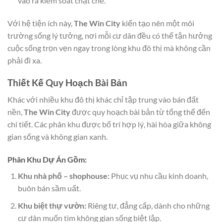
vào ra kiểm soát chặt chẽ.
Với hệ tiện ích này,
The Win City
kiến tạo nên một môi
trường sống lý tưởng, nơi mỗi cư dân đều có thể tận hưởng
cuộc sống trọn vẹn ngay trong lòng khu đô thị mà không cần
phải đi xa.
Thiết Kế Quy Hoạch Bài Bản
Khác với nhiều khu đô thị khác chỉ tập trung vào bán đất
nền,
The Win City
được quy hoạch bài bản từ tổng thể đến
chi tiết. Các phân khu được bố trí hợp lý, hài hòa giữa không
gian sống và không gian xanh.
Phân Khu Dự Án Gồm:
Khu nhà phố – shophouse:
Phục vụ nhu cầu kinh doanh,
buôn bán sầm uất.
Khu biệt thự vườn:
Riêng tư, đẳng cấp, dành cho những
cư dân muốn tìm không gian sống biệt lập.