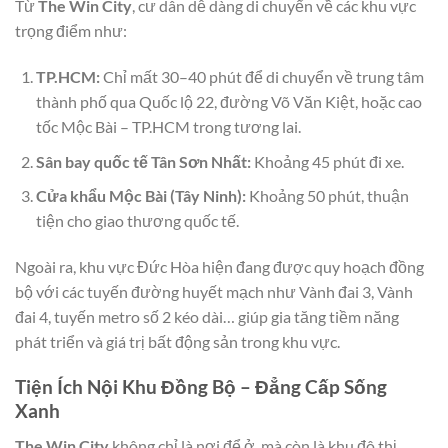
Từ
The Win City
, cư dân dễ dàng di chuyển về các khu vực
trọng điểm như:
TP.HCM:
Chỉ mất 30–40 phút để di chuyển về trung tâm
thành phố qua Quốc lộ 22, đường Võ Văn Kiệt, hoặc cao
tốc Mộc Bài – TP.HCM trong tương lai.
Sân bay quốc tế Tân Sơn Nhất:
Khoảng 45 phút đi xe.
Cửa khẩu Mộc Bài (Tây Ninh):
Khoảng 50 phút, thuận
tiện cho giao thương quốc tế.
Ngoài ra, khu vực Đức Hòa hiện đang được quy hoạch đồng
bộ với các tuyến đường huyết mạch như Vành đai 3, Vành
đai 4, tuyến metro số 2 kéo dài… giúp gia tăng tiềm năng
phát triển và giá trị bất động sản trong khu vực.
Tiện Ích Nội Khu Đồng Bộ – Đẳng Cấp Sống
Xanh
The Win City
không chỉ là nơi để ở, mà còn là khu đô thị