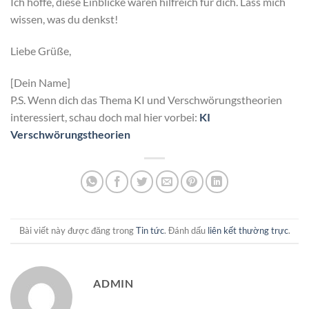
Ich hoffe, diese Einblicke waren hilfreich für dich. Lass mich
wissen, was du denkst!
Liebe Grüße,
[Dein Name]
P.S. Wenn dich das Thema KI und Verschwörungstheorien
interessiert, schau doch mal hier vorbei:
KI
Verschwörungstheorien
Bài viết này được đăng trong
Tin tức
. Đánh dấu
liên kết thường trực
.
ADMIN