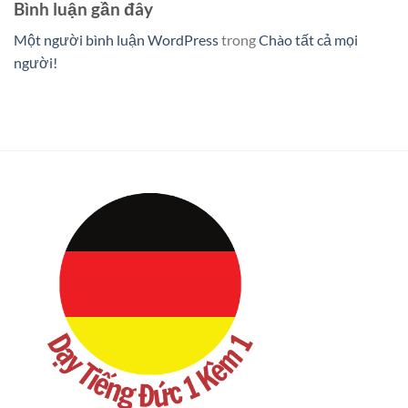
Bình luận gần đây
Một người bình luận WordPress
trong
Chào tất cả mọi
người!