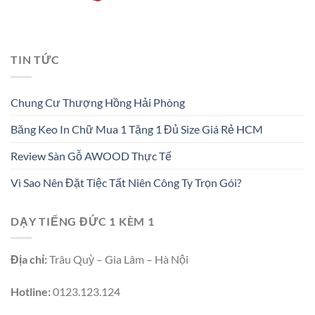
TIN TỨC
Chung Cư Thượng Hồng Hải Phòng
Băng Keo In Chữ Mua 1 Tặng 1 Đủ Size Giá Rẻ HCM
Review Sàn Gỗ AWOOD Thực Tế
Vì Sao Nên Đặt Tiệc Tất Niên Công Ty Trọn Gói?
DẠY TIẾNG ĐỨC 1 KÈM 1
Địa chỉ:
Trâu Quỳ – Gia Lâm – Hà Nội
Hotline:
0123.123.124