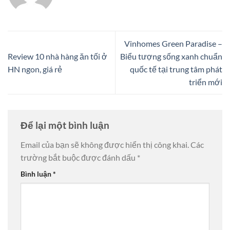
Vinhomes Green Paradise –
Review 10 nhà hàng ăn tối ở
Biểu tượng sống xanh chuẩn
HN ngon, giá rẻ
quốc tế tại trung tâm phát
triển mới
Để lại một bình luận
Email của bạn sẽ không được hiển thị công khai.
Các
trường bắt buộc được đánh dấu
*
Bình luận
*