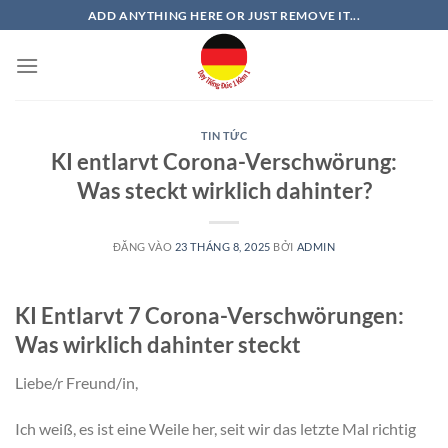
Bỏ
ADD ANYTHING HERE OR JUST REMOVE IT...
qua
nội
dung
TIN TỨC
KI entlarvt Corona-Verschwörung:
Was steckt wirklich dahinter?
ĐĂNG VÀO
23 THÁNG 8, 2025
BỞI
ADMIN
KI Entlarvt 7 Corona-Verschwörungen:
Was wirklich dahinter steckt
Liebe/r Freund/in,
Ich weiß, es ist eine Weile her, seit wir das letzte Mal richtig