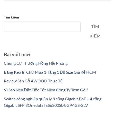
Tìm kiếm
TÌM
KIẾM
Bài viết mới
Chung Cư Thượng Hồng Hải Phòng
Băng Keo In Chữ Mua 1 Tặng 1 Đủ Size Giá Rẻ HCM
Review Sàn Gỗ AWOOD Thực Tế
Vì Sao Nên Đặt Tiệc Tất Niên Công Ty Trọn Gói?
Switch công nghiệp quản lý 8 cổng Gigabit PoE + 4 cổng
Gigabit SFP 3Onedata IES6300SL-8GP4GS-2LV