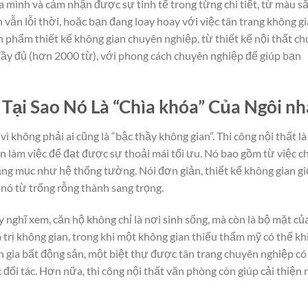
 mình và cảm nhận được sự tinh tế trong từng chi tiết, từ màu s
vẫn lỗi thời, hoặc bạn đang loay hoay với việc tân trang không gi
 phẩm thiết kế không gian chuyên nghiệp, từ thiết kế nội thất c
ẽ đầy đủ (hơn 2000 từ), với phong cách chuyên nghiệp để giúp bạn
? Tại Sao Nó Là “Chìa khóa” Của Ngôi nh
, vì không phải ai cũng là “bậc thầy không gian”. Thi công nội thất là
ian làm việc để đạt được sự thoải mái tối ưu. Nó bao gồm từ việc c
hạng mục như hệ thống tường. Nói đơn giản, thiết kế không gian g
nó từ trống rỗng thành sang trọng.
ãy nghĩ xem, căn hộ không chỉ là nơi sinh sống, mà còn là bộ mặt củ
 trị không gian, trong khi một không gian thiếu thẩm mỹ có thể kh
n gia bất động sản, một biệt thự được tân trang chuyên nghiệp có
 đối tác. Hơn nữa, thi công nội thất văn phòng còn giúp cải thiện 