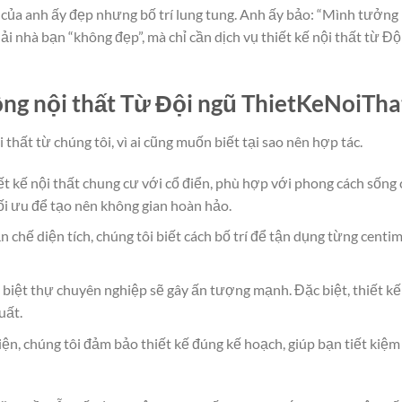
ộ của anh ấy đẹp nhưng bố trí lung tung. Anh ấy bảo: “Mình tưởng
i nhà bạn “không đẹp”, mà chỉ cần dịch vụ thiết kế nội thất từ Độ
công nội thất Từ Đội ngũ ThietKeNoiTha
thất từ chúng tôi, vì ai cũng muốn biết tại sao nên hợp tác.
ết kế nội thất chung cư với cổ điển, phù hợp với phong cách sống 
ối ưu để tạo nên không gian hoàn hảo.
n chế diện tích, chúng tôi biết cách bố trí để tận dụng từng centim
t biệt thự chuyên nghiệp sẽ gây ấn tượng mạnh. Đặc biệt, thiết kế
uất.
diện, chúng tôi đảm bảo thiết kế đúng kế hoạch, giúp bạn tiết kiệm