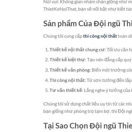
Nói vui: Không gian nhàm chán giống như mặ
ThietKeNoiThat, bạn sẽ nổi bật như kiệt tác
Sản phẩm Của Đội ngũ Th
Chúng tôi cung cấp
thi công nội thất
toàn d
Thiết kế nội thất chung cư
: Tối ưu căn h
Thiết kế biệt thự
: Tạo nên đẳng cấp quý 
Thiết kế văn phòng
: Biến môi trường côn
Thi công nội thất
: Từ sơn tường đến lắp 
Tư vấn thiết kế
: Lắng nghe ý tưởng của 
Chúng tôi sử dụng chất liệu uy tín từ các nh
bạn giống như phòng trọ tạm bợ, thì Đội n
Tại Sao Chọn Đội ngũ Thi