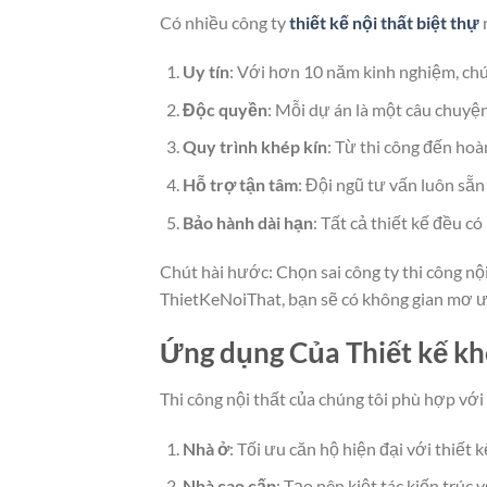
Có nhiều công ty
thiết kế nội thất biệt thự
Uy tín
: Với hơn 10 năm kinh nghiệm, chú
Độc quyền
: Mỗi dự án là một câu chuyệ
Quy trình khép kín
: Từ thi công đến hoà
Hỗ trợ tận tâm
: Đội ngũ tư vấn luôn sẵn
Bảo hành dài hạn
: Tất cả thiết kế đều c
Chút hài hước: Chọn sai công ty thi công nội
ThietKeNoiThat, bạn sẽ có không gian mơ 
Ứng dụng Của Thiết kế kh
Thi công nội thất của chúng tôi phù hợp với
Nhà ở
: Tối ưu căn hộ hiện đại với thiết 
Nhà cao cấp
: Tạo nên kiệt tác kiến trúc v