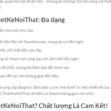
c quần lỗi mốt đi dự tiệc – không ấn tượng! Với thi công nội thấ
!
ietKeNoiThat: Đa dạng
iện cho mọi nhu cầu:
ộ hiện đại với Scandinavian, mang lại sự tiện nghi.
tộc với chất liệu cao cấp.
g sở thành nơi sáng tạo với nội thất tiện nghi.
nội thất, chúng tôi đảm bảo độ chính xác.
bạn để tạo nên không gian độc đáo.
à cung cấp đáng tin, đảm bảo uy tín. Hài hước tí: Nếu thiết kế của
gũ ThietKeNoiThat sẽ biến nó thành không gian mơ ước!
etKeNoiThat? Chất lượng Là Cam Kết!