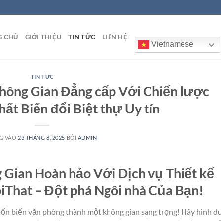
G CHỦ
GIỚI THIỆU
TIN TỨC
LIÊN HỆ
Vietnamese
TIN TỨC
Không Gian Đẳng cấp Với Chiến lược
thất Biến đổi Biệt thự Uy tín
G VÀO
23 THÁNG 8, 2025
BỞI
ADMIN
 Gian Hoàn hảo Với Dịch vụ Thiết kế
iThat – Đột phá Ngôi nhà Của Bạn!
ốn biến văn phòng thành một không gian sang trọng! Hãy hình d