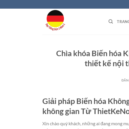
Bỏ
qua
nội
TRAN
dung
Chìa khóa Biến hóa 
thiết kế nội 
ĐĂN
Giải pháp Biến hóa Không
không gian Từ ThietKeNo
Xin chào quý khách, những ai đang mong mu