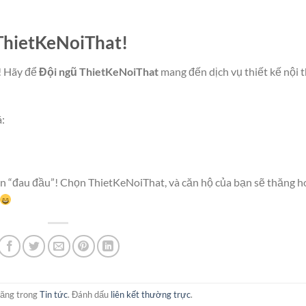
 ThietKeNoiThat!
! Hãy để
Đội ngũ ThietKeNoiThat
mang đến dịch vụ thiết kế nội 
:
ạn “đau đầu”! Chọn ThietKeNoiThat, và căn hộ của bạn sẽ thăng h
đăng trong
Tin tức
. Đánh dấu
liên kết thường trực
.