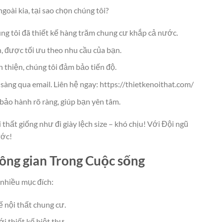
ngoài kia, tại sao chọn chúng tôi?
ng tôi đã thiết kế hàng trăm chung cư khắp cả nước.
n, được tối ưu theo nhu cầu của bạn.
n thiện, chúng tôi đảm bảo tiến độ.
 sàng qua email. Liên hệ ngay: https://thietkenoithat.com/
ó bảo hành rõ ràng, giúp bạn yên tâm.
 thất giống như đi giày lệch size – khó chịu! Với Đội ngũ
ước!
ông gian Trong Cuộc sống
 nhiều mục đích:
kế nội thất chung cư.
ới thiết kế biệt thự.