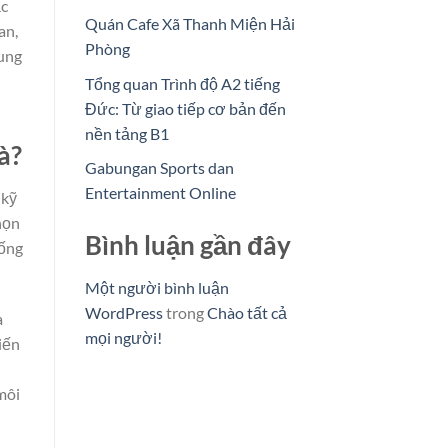
ắc
Quán Cafe Xã Thanh Miện Hải
an,
Phòng
hung
Tổng quan Trình độ A2 tiếng
Đức: Từ giao tiếp cơ bản đến
nền tảng B1
à?
Gabungan Sports dan
Entertainment Online
 kỹ
họn
Bình luận gần đây
iống
Một người bình luận
WordPress
trong
Chào tất cả
a
mọi người!
iến
môi