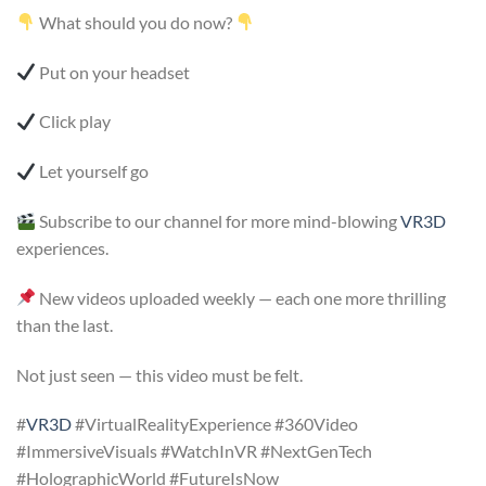
What should you do now?
Put on your headset
Click play
Let yourself go
Subscribe to our channel for more mind-blowing
VR3D
experiences.
New videos uploaded weekly — each one more thrilling
than the last.
Not just seen — this video must be felt.
#
VR3D
#VirtualRealityExperience #360Video
#ImmersiveVisuals #WatchInVR #NextGenTech
#HolographicWorld #FutureIsNow