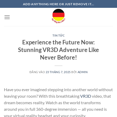
Bỏ
ADD ANYTHING HERE OR JUST REMOVE IT...
qua
nội
dung
TIN TỨC
Experience the Future Now:
Stunning VR3D Adventure Like
Never Before!
ĐĂNG VÀO
23 THÁNG 7, 2025
BỞI
ADMIN
Have you ever imagined stepping into another world without
leaving your room? With this breathtaking
VR3D
video, that
dream becomes reality. Watch as the world transforms
around you in full 360-degree immersion — all you need is
your virtual reality headset and your curiosity.